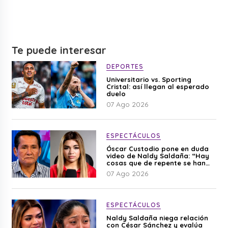
Te puede interesar
DEPORTES
Universitario vs. Sporting
Cristal: así llegan al esperado
duelo
07 Ago 2026
ESPECTÁCULOS
Óscar Custodio pone en duda
video de Naldy Saldaña: “Hay
cosas que de repente se han
editado”
07 Ago 2026
ESPECTÁCULOS
Naldy Saldaña niega relación
con César Sánchez y evalúa