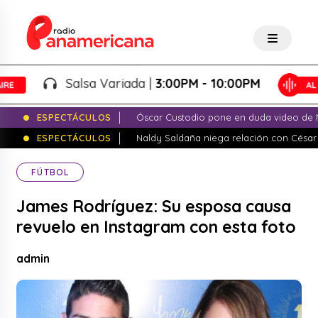
Salsa Variada |
3:00PM - 10:00PM
ESPECTÁCULOS
Óscar Custodio pone en duda video de N
ESPECTÁCULOS
Naldy Saldaña niega relación con César
FÚTBOL
James Rodríguez: Su esposa causa
revuelo en Instagram con esta foto
admin