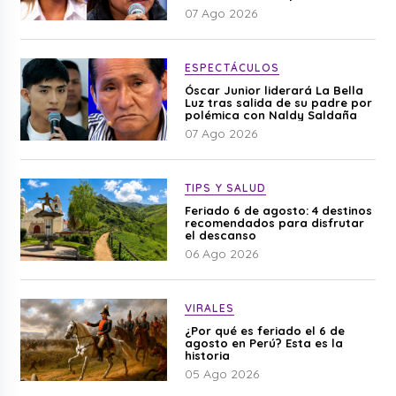
difamación”
07 Ago 2026
ESPECTÁCULOS
Óscar Junior liderará La Bella
Luz tras salida de su padre por
polémica con Naldy Saldaña
07 Ago 2026
TIPS Y SALUD
Feriado 6 de agosto: 4 destinos
recomendados para disfrutar
el descanso
06 Ago 2026
VIRALES
¿Por qué es feriado el 6 de
agosto en Perú? Esta es la
historia
05 Ago 2026