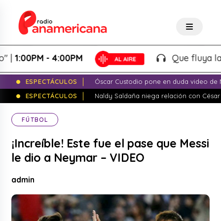
:00PM - 4:00PM
Que fluya la tard
ESPECTÁCULOS
Óscar Custodio pone en duda video de N
ESPECTÁCULOS
Naldy Saldaña niega relación con César
FÚTBOL
¡Increíble! Este fue el pase que Messi
le dio a Neymar – VIDEO
admin