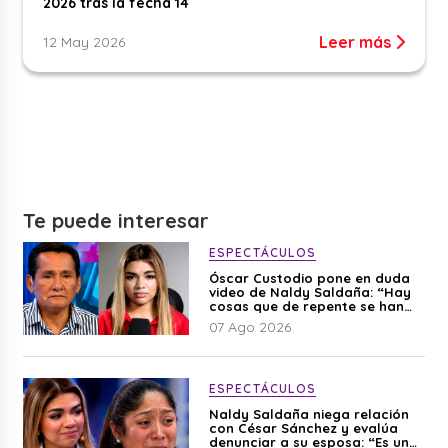
2026 tras la fecha 14
Leer más
12 May 2026
Te puede interesar
ESPECTÁCULOS
Óscar Custodio pone en duda
video de Naldy Saldaña: “Hay
cosas que de repente se han
editado”
07 Ago 2026
ESPECTÁCULOS
Naldy Saldaña niega relación
con César Sánchez y evalúa
denunciar a su esposa: “Es una