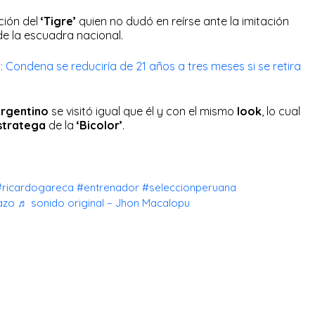
ción del
‘Tigre’
quien no dudó en reírse ante la imitación
de la escuadra nacional.
 Condena se reduciría de 21 años a tres meses si se retira
argentino
se visitó igual que él y con el mismo
look
, lo cual
stratega
de la
‘Bicolor’
.
#ricardogareca
#entrenador
#seleccionperuana
azo
♬ sonido original – Jhon Macalopu