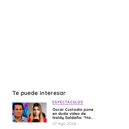
Te puede interesar
ESPECTÁCULOS
Óscar Custodio pone
en duda video de
Naldy Saldaña: “Hay
cosas que de repente
07 Ago 2026
se han editado”