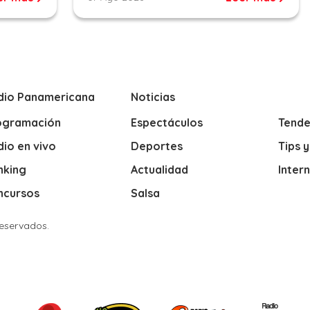
dio Panamericana
Noticias
ogramación
Espectáculos
Tende
io en vivo
Deportes
Tips 
nking
Actualidad
Inter
ncursos
Salsa
Reservados.