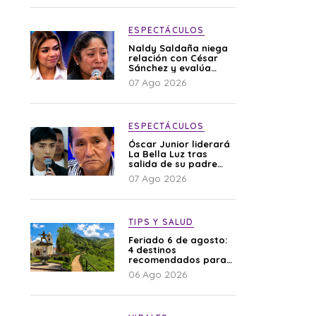
ESPECTÁCULOS
Naldy Saldaña niega
relación con César
Sánchez y evalúa
denunciar a su
07 Ago 2026
esposa: “Es una
difamación”
ESPECTÁCULOS
Óscar Junior liderará
La Bella Luz tras
salida de su padre
por polémica con
07 Ago 2026
Naldy Saldaña
TIPS Y SALUD
Feriado 6 de agosto:
4 destinos
recomendados para
disfrutar el descanso
06 Ago 2026