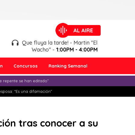
Que fluya la tarde! - Martin "El
Wacho" -
1:00PM - 4:00PM
ón
Concursos
Ranking Semanal
e repente se han editado”
esposa: “Es una difamación”
ción tras conocer a su