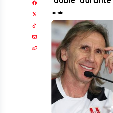
‘doble’ durante
admin