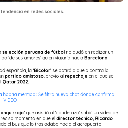
 tendencia en redes sociales.
a
selección peruana
de fútbol
no dudó en realizar un
ipo ‘de sus amores’ quien viajaría hacia
Barcelona
.
ad española, la
‘Bicolor’
se batirá a duelo contra la
un
partido amistoso
, previo al
repechaje
en el que se
l Qatar 2022
.
 habría mentido!: Se filtra nuevo chat donde confirma
 | VIDEO
lanquirroja’
que asistió al ‘banderazo’ subió un video de
 preciso momento en que el
director técnico, Ricardo
de el bus que lo trasladaba hacia el aeropuerto.