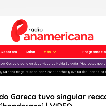
Deportes
Salsa
Más
Programaci
car Custodio pone en duda video de Naldy Saldaña: “Hay cosas que d
y Saldaña niega relación con César Sánchez y evalúa denunciar a su 
ardo Gareca tuvo singular reac