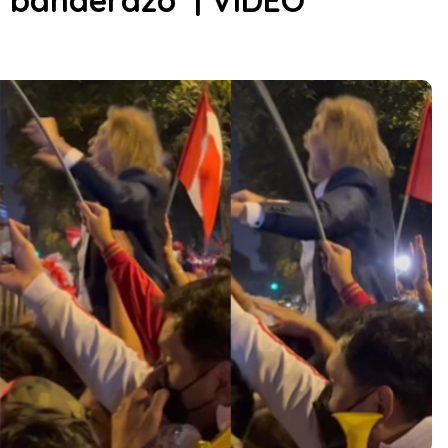
 ‘banderazo’ | VIDEO