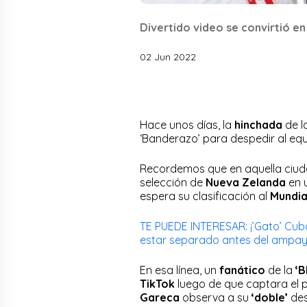
Divertido video se convirtió en
02 Jun 2022
Hace unos días, la
hinchada
de l
‘Banderazo’ para despedir al equ
Recordemos que en aquella ciud
selección de
Nueva Zelanda
en 
espera su clasificación al
Mundia
TE PUEDE INTERESAR: ¡’Gato’ Cuba
estar separado antes del ampay
En esa línea, un
fanático
de la
‘B
TikTok
luego de que captara el
Gareca
observa a su
‘doble’
des