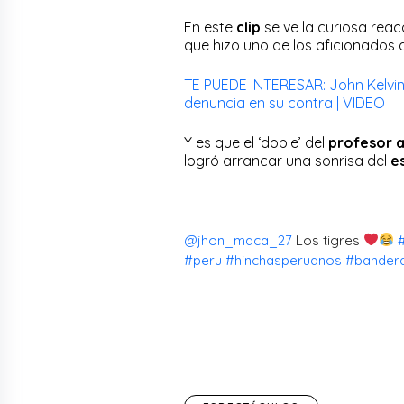
En este
clip
se ve la curiosa reac
que hizo uno de los aficionados 
TE PUEDE INTERESAR: John Kelvin:
denuncia en su contra | VIDEO
Y es que el ‘doble’ del
profesor 
logró arrancar una sonrisa del
e
@jhon_maca_27
Los tigres
#peru
#hinchasperuanos
#bander