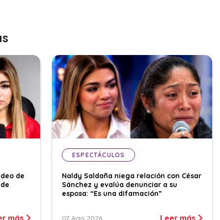
as
ESPECTÁCULOS
ideo de
Naldy Saldaña niega relación con César
 de
Sánchez y evalúa denunciar a su
esposa: “Es una difamación”
er más
Leer más
07 Ago 2026