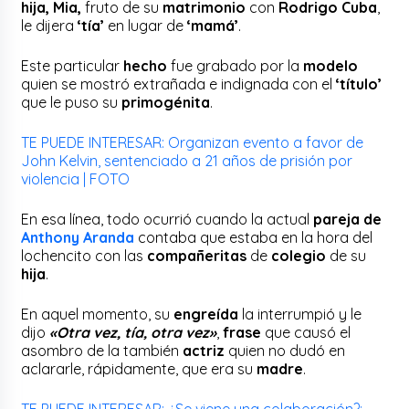
hija, Mia,
fruto de su
matrimonio
con
Rodrigo Cuba
,
le dijera
‘tía’
en lugar de
‘mamá’
.
Este particular
hecho
fue grabado por la
modelo
quien se mostró extrañada e indignada con el
‘título’
que le puso su
primogénita
.
TE PUEDE INTERESAR: Organizan evento a favor de
John Kelvin, sentenciado a 21 años de prisión por
violencia | FOTO
En esa línea, todo ocurrió cuando la actual
pareja de
Anthony Aranda
contaba que estaba en la hora del
lochencito con las
compañeritas
de
colegio
de su
hija
.
En aquel momento, su
engreída
la interrumpió y le
dijo
«Otra vez, tía, otra vez»
,
frase
que causó el
asombro de la también
actriz
quien no dudó en
aclararle, rápidamente, que era su
madre
.
TE PUEDE INTERESAR: ¿Se viene una colaboración?: