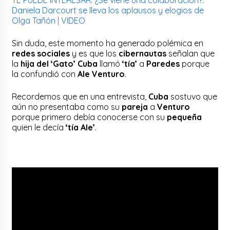
Daniela Darcourt se lleva los aplausos y elogios de
Olga Tañón | VIDEO
Sin duda, este momento ha generado polémica en
redes sociales
y es que los
cibernautas
señalan que
la
hija del ‘Gato’ Cuba
llamó
‘tía’
a
Paredes
porque
la confundió con
Ale Venturo
.
Recordemos que en una entrevista,
Cuba
sostuvo que
aún no presentaba como su
pareja
a
Venturo
porque primero debía conocerse con su
pequeña
quien le decía
‘tía Ale’
.