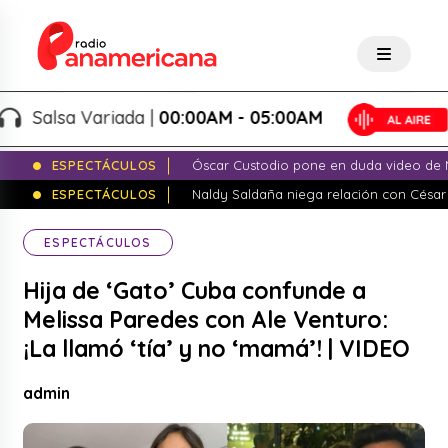
Salsa Variada |
00:00AM - 05:00AM
ESPECTÁCULOS
Óscar Custodio pone en duda video de N
ESPECTÁCULOS
Naldy Saldaña niega relación con César
ESPECTÁCULOS
Hija de ‘Gato’ Cuba confunde a
Melissa Paredes con Ale Venturo:
¡La llamó ‘tía’ y no ‘mamá’! | VIDEO
admin