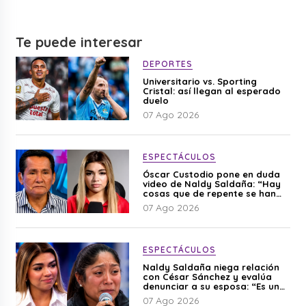
Te puede interesar
DEPORTES
Universitario vs. Sporting
Cristal: así llegan al esperado
duelo
07 Ago 2026
ESPECTÁCULOS
Óscar Custodio pone en duda
video de Naldy Saldaña: “Hay
cosas que de repente se han
editado”
07 Ago 2026
ESPECTÁCULOS
Naldy Saldaña niega relación
con César Sánchez y evalúa
denunciar a su esposa: “Es una
difamación”
07 Ago 2026