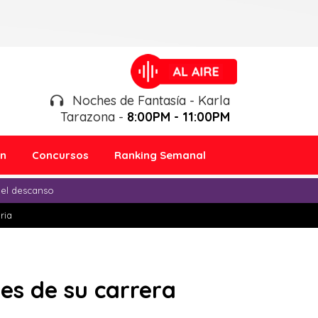
Noches de Fantasía - Karla
Tarazona -
8:00PM - 11:00PM
ón
Concursos
Ranking Semanal
 el descanso
ria
es de su carrera