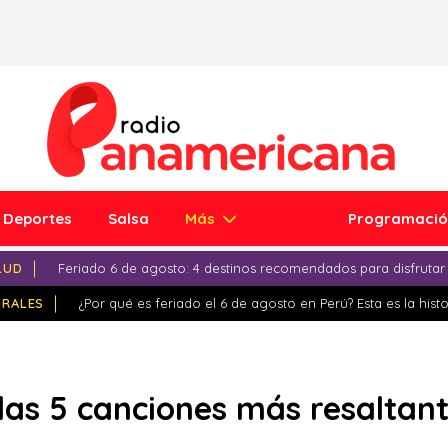
Deportes
Salsa
Más
Programaci
LUD
Feriado 6 de agosto: 4 destinos recomendados para disfrutar
IRALES
¿Por qué es feriado el 6 de agosto en Perú? Esta es la histo
las 5 canciones más resaltant