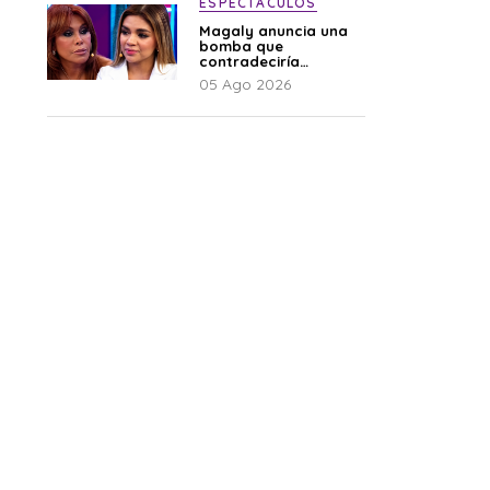
ESPECTÁCULOS
Magaly anuncia una
bomba que
contradeciría
comunicado de La
05 Ago 2026
Bella Luz: “Hay un
audio”