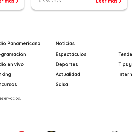
er más
Leer más
18 Nov 2025
dio Panamericana
Noticias
ogramación
Espectáculos
Tende
io en vivo
Deportes
Tips 
nking
Actualidad
Inter
ncursos
Salsa
Reservados.