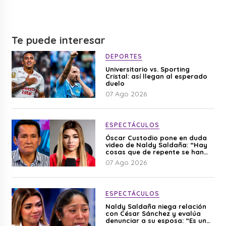
Te puede interesar
DEPORTES
Universitario vs. Sporting
Cristal: así llegan al esperado
duelo
07 Ago 2026
ESPECTÁCULOS
Óscar Custodio pone en duda
video de Naldy Saldaña: “Hay
cosas que de repente se han
editado”
07 Ago 2026
ESPECTÁCULOS
Naldy Saldaña niega relación
con César Sánchez y evalúa
denunciar a su esposa: “Es una