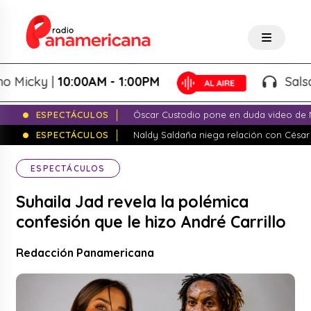
cky |
10:00AM - 1:00PM
Salsa de P
ESPECTÁCULOS
Óscar Custodio pone en duda video de N
ESPECTÁCULOS
Naldy Saldaña niega relación con César
ESPECTÁCULOS
Suhaila Jad revela la polémica
confesión que le hizo André Carrillo
Redacción Panamericana