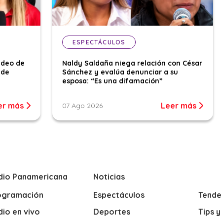
ESPECTÁCULOS
ideo de
Naldy Saldaña niega relación con César
 de
Sánchez y evalúa denunciar a su
esposa: “Es una difamación”
er más
Leer más
07 Ago 2026
dio Panamericana
Noticias
ogramación
Espectáculos
Tende
io en vivo
Deportes
Tips 