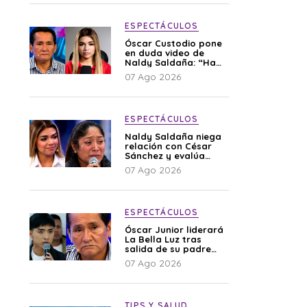
ESPECTÁCULOS
Óscar Custodio pone
en duda video de
Naldy Saldaña: “Hay
cosas que de repente
07 Ago 2026
se han editado”
ESPECTÁCULOS
Naldy Saldaña niega
relación con César
Sánchez y evalúa
denunciar a su
07 Ago 2026
esposa: “Es una
difamación”
ESPECTÁCULOS
Óscar Junior liderará
La Bella Luz tras
salida de su padre
por polémica con
07 Ago 2026
Naldy Saldaña
TIPS Y SALUD