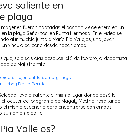
va saliente en
e playa
as imágenes fueron captadas el pasado 29 de enero en un
n la playa Señoritas, en Punta Hermosa. En el video se
do al inmueble junto a María Pía Vallejos, una joven
a un vínculo cercano desde hace tiempo.
que, solo seis días después, el 5 de febrero, el deportista
do de Maju Mantilla.
lcedo
#majumantilla
#amoryfuego
 – Irbby De La Portilla
Salcedo lleva a saliente al mismo lugar donde pasó la
a el locutor del programa de Magaly Medina, resaltando
ado el mismo escenario para encontrarse con ambas
po sumamente corto.
Pía Vallejos?