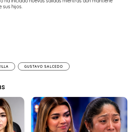
io ha iniciado nuevas salidas mientras aún mantiene
 sus hijos.
ILLA
GUSTAVO SALCEDO
as