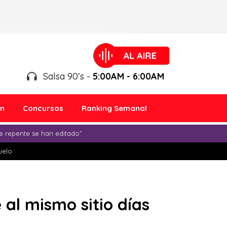
Salsa 90's -
5:00AM - 6:00AM
ón
Concursos
Ranking Semanal
e repente se han editado”
duelo
 al mismo sitio días