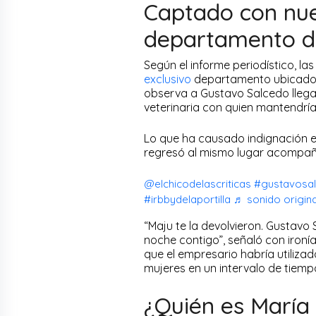
Captado con nue
departamento d
Según el informe periodístico, l
exclusivo
departamento ubicado e
observa a Gustavo Salcedo llegan
veterinaria con quien mantendrí
Lo que ha causado indignación es 
regresó al mismo lugar acompaña
@elchicodelascriticas
#gustavosa
#irbbydelaportilla
♬ sonido original
“Maju te la devolvieron. Gustavo 
noche contigo”, señaló con ironí
que el empresario habría utiliz
mujeres en un intervalo de tiem
¿Quién es María 