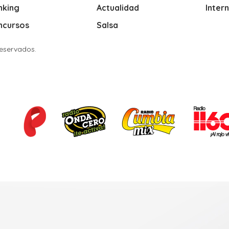
nking
Actualidad
Inter
ncursos
Salsa
Reservados.