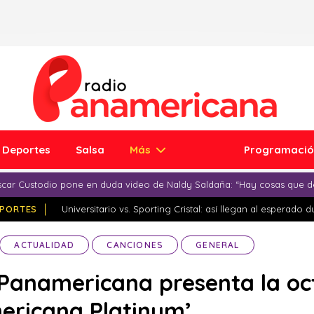
Deportes
Salsa
Más
Programaci
car Custodio pone en duda video de Naldy Saldaña: “Hay cosas que d
PORTES
Universitario vs. Sporting Cristal: así llegan al esperado 
ACTUALIDAD
CANCIONES
GENERAL
 Panamericana presenta la oct
ericana Platinum’