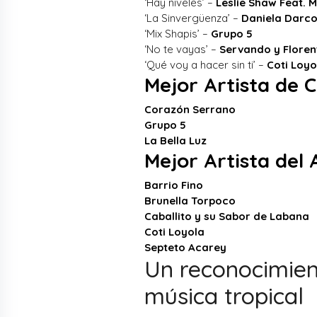
‘Hay niveles’ –
Leslie Shaw Feat. M
‘La Sinvergüenza’ –
Daniela Darco
‘Mix Shapis’ –
Grupo 5
‘No te vayas’ –
Servando y Florent
‘Qué voy a hacer sin ti’ –
Coti Loyo
Mejor Artista de 
Corazón Serrano
Grupo 5
La Bella Luz
Mejor Artista del
Barrio Fino
Brunella Torpoco
Caballito y su Sabor de Labana
Coti Loyola
Septeto Acarey
Un reconocimient
música tropical