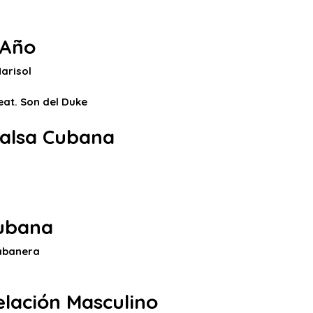
 Año
Marisol
eat. Son del Duke
Salsa Cubana
ubana
abanera
elación Masculino