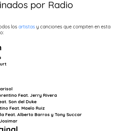
minados por Radio
todos los
artistas
y canciones que compiten en esta
o:
n
a
urt
arisol
rentino Feat. Jerry Rivera
eat. Son del Duke
ino Feat. Maelo Ruiz
la Feat. Alberto Barros y Tony Succar
 Josimar
ginal