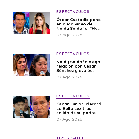
ESPECTÁCULOS
Óscar Custodio pone
en duda video de
Naldy Saldaña: “Hay
cosas que de repente
07 Ago 2026
se han editado”
ESPECTÁCULOS
Naldy Saldaña niega
relación con César
Sánchez y evalúa
denunciar a su
07 Ago 2026
esposa: “Es una
difamación”
ESPECTÁCULOS
Óscar Junior liderará
La Bella Luz tras
salida de su padre
por polémica con
07 Ago 2026
Naldy Saldaña
TIPS Y SALUD