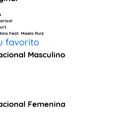
a
arisol
urt
ino Feat. Maelo Ruiz
 favorito
cional Masculino
acional Femenina