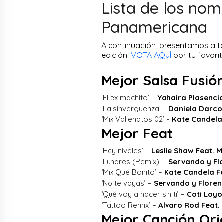
Lista de los no
Panamericana
A continuación, presentamos a 
edición.
VOTA AQUÍ
por tu favorit
Mejor Salsa Fusió
‘El ex machito’ –
Yahaira Plasenci
‘La sinvergüenza’ –
Daniela Darco
‘Mix Vallenatos 02’ –
Kate Candela
Mejor Feat
‘Hay niveles’ –
Leslie Shaw Feat. M
‘Lunares (Remix)’ –
Servando y Flo
‘Mix Qué Bonito’ –
Kate Candela F
‘No te vayas’ –
Servando y Florent
‘Qué voy a hacer sin ti’ –
Coti Loyo
‘Tattoo Remix’ –
Alvaro Rod Feat.
Mejor Canción Ori