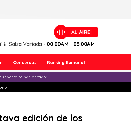
Salsa Variada -
00:00AM - 05:00AM
ón
Concursos
Ranking Semanal
e repente se han editado”
duelo
ava edición de los