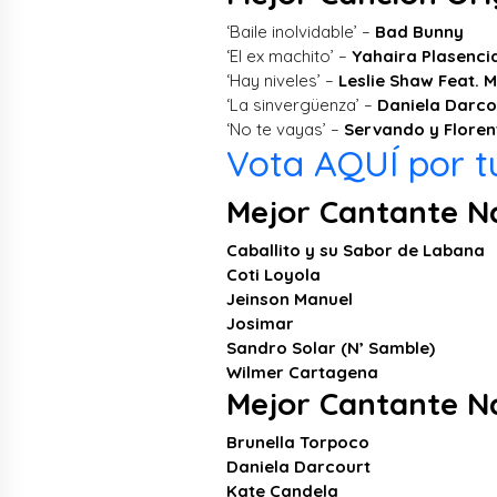
‘Baile inolvidable’ –
Bad Bunny
‘El ex machito’ –
Yahaira Plasenci
‘Hay niveles’ –
Leslie Shaw Feat. M
‘La sinvergüenza’ –
Daniela Darco
‘No te vayas’ –
Servando y Florent
Vota AQUÍ por tu
Mejor Cantante Na
Caballito y su Sabor de Labana
Coti Loyola
Jeinson Manuel
Josimar
Sandro Solar (N’ Samble)
Wilmer Cartagena
Mejor Cantante N
Brunella Torpoco
Daniela Darcourt
Kate Candela