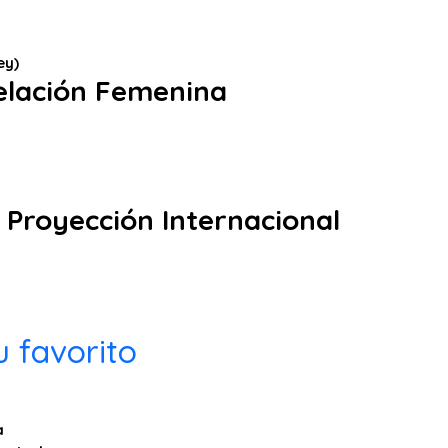
ey)
elación Femenina
 Proyección Internacional
 favorito
a