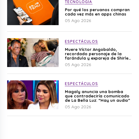
TECNOLOGÍA
Por qué los peruanos compran
cada vez más en apps chinas
05 Ago 2026
ESPECTÁCULOS
Muere Víctor Angobaldo,
recordado personaje de la
farándula y expareja de Shirley
Cherres
05 Ago 2026
ESPECTÁCULOS
Magaly anuncia una bomba
que contradeciría comunicado
de La Bella Luz: “Hay un audio”
05 Ago 2026