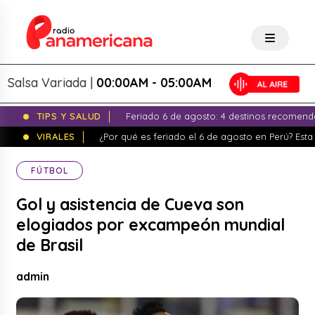
lsa Variada |
00:00AM - 05:00AM
TIPS Y SALUD
Feriado 6 de agosto: 4 destinos recomend
VIRALES
¿Por qué es feriado el 6 de agosto en Perú? Esta 
FÚTBOL
Gol y asistencia de Cueva son
elogiados por excampeón mundial
de Brasil
admin