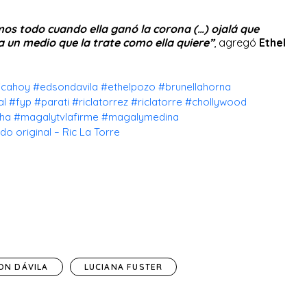
mos todo cuando ella ganó la corona (…) ojalá que
 un medio que la trate como ella quiere”
, agregó
Ethel
icahoy
#edsondavila
#ethelpozo
#brunellahorna
al
#fyp
#parati
#riclatorrez
#riclatorre
#chollywood
cha
#magalytvlafirme
#magalymedina
do original – Ric La Torre
ON DÁVILA
LUCIANA FUSTER