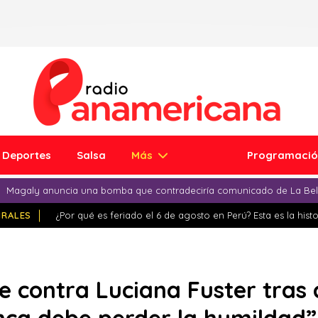
Deportes
Salsa
Más
Programaci
Magaly anuncia una bomba que contradeciría comunicado de La Bell
IRALES
¿Por qué es feriado el 6 de agosto en Perú? Esta es la histo
e contra Luciana Fuster tras c