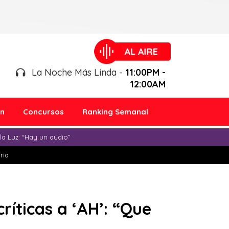
La Noche Más Linda -
11:00PM -
12:00AM
ón
Concursos
Ranking Semanal
a Luz: “Hay un audio”
ria
ríticas a ‘AH’: “Que