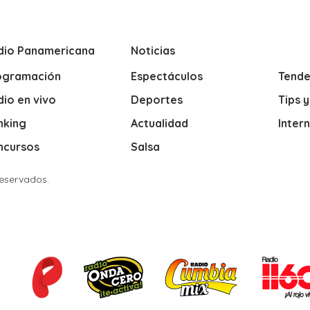
dio Panamericana
Noticias
ogramación
Espectáculos
Tende
io en vivo
Deportes
Tips 
nking
Actualidad
Inter
ncursos
Salsa
Reservados.