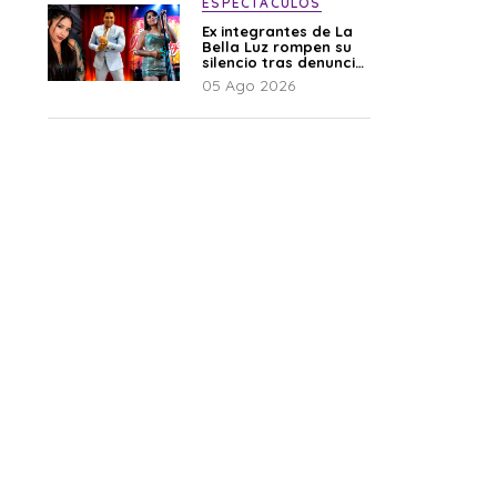
ESPECTÁCULOS
Ex integrantes de La
Bella Luz rompen su
silencio tras denuncia
de Naldy: “Todo el
05 Ago 2026
mundo lo sabía”