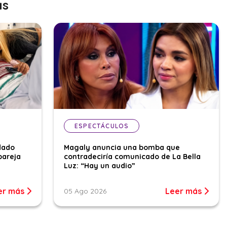
as
ESPECTÁCULOS
dado
Magaly anuncia una bomba que
pareja
contradeciría comunicado de La Bella
Luz: “Hay un audio”
er más
Leer más
05 Ago 2026