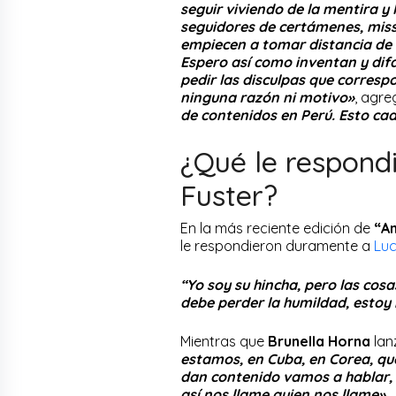
seguir viviendo de la mentira y l
seguidores de certámenes, miss
empiecen a tomar distancia de 
Espero así como inventan y dif
pedir las disculpas que corresp
ninguna razón ni motivo»
, agre
de contenidos en Perú. Esto ca
¿Qué le respond
Fuster?
En la más reciente edición de
“Am
le respondieron duramente a
Luc
“Yo soy su hincha, pero las cosa
debe perder la humildad, estoy 
Mientras que
Brunella Horna
lan
estamos, en Cuba, en Corea, qu
dan contenido vamos a hablar, 
así nos llame quien nos llame»
.