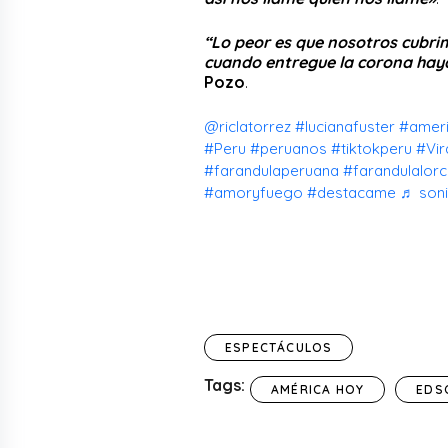
“Lo peor es que nosotros cubri
cuando entregue la corona haya
Pozo
.
@riclatorrez
#lucianafuster
#amer
#Peru
#peruanos
#tiktokperu
#Vir
#farandulaperuana
#farandulalor
#amoryfuego
#destacame
♬ soni
ESPECTÁCULOS
Tags:
AMÉRICA HOY
EDS