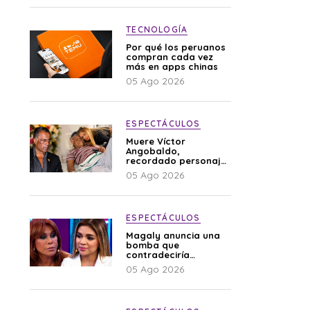
TECNOLOGÍA
Por qué los peruanos
compran cada vez
más en apps chinas
05 Ago 2026
ESPECTÁCULOS
Muere Víctor
Angobaldo,
recordado personaje
de la farándula y
05 Ago 2026
expareja de Shirley
Cherres
ESPECTÁCULOS
Magaly anuncia una
bomba que
contradeciría
comunicado de La
05 Ago 2026
Bella Luz: “Hay un
audio”