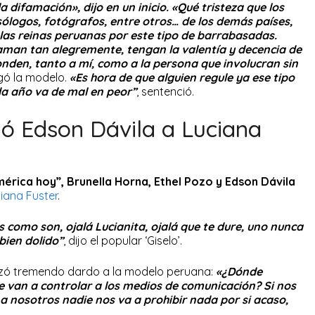
a difamación», dijo en un inicio. «Qué tristeza que los
ólogos, fotógrafos, entre otros… de los demás países,
las reinas peruanas por este tipo de barrabasadas.
aman tan alegremente, tengan la valentía y decencia de
onden, tanto a mí, como a la persona que involucran sin
gó la modelo.
«Es hora de que alguien regule ya ese tipo
da año va de mal en peor”
, sentenció.
ió Edson Dávila a Luciana
érica hoy”,
Brunella Horna, Ethel Pozo y Edson Dávila
iana Fuster
.
s como son, ojalá Lucianita, ojalá que te dure, uno nunca
bien dolido”
, dijo el popular ‘Giselo’.
zó tremendo dardo a la modelo peruana:
«¿Dónde
e van a controlar a los medios de comunicación? Si nos
a nosotros nadie nos va a prohibir nada por si acaso,