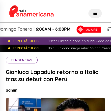
go Tonero |
6:00AM - 6:00PM
Do
ESPECTÁCULOS
Óscar Custodio pone en duda video de N
ESPECTÁCULOS
Naldy Saldaña niega relación con César
TENDENCIAS
Gianluca Lapadula retorno a Italia
tras su debut con Perú
admin