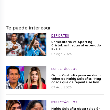
Te puede interesar
DEPORTES
Universitario vs. Sporting
Cristal: así llegan al esperado
duelo
07 Ago 2026
ESPECTÁCULOS
Óscar Custodio pone en duda
video de Naldy Saldaña: “Hay
cosas que de repente se han
editado”
07 Ago 2026
ESPECTÁCULOS
Naldy Saldaña niega relación