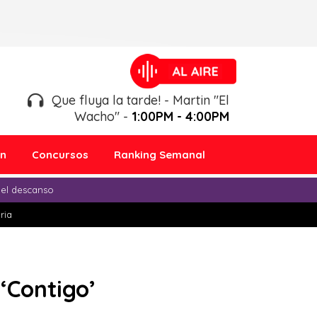
Que fluya la tarde! - Martin "El
Wacho" -
1:00PM - 4:00PM
ón
Concursos
Ranking Semanal
 el descanso
ria
‘Contigo’