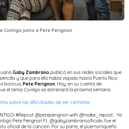
a Contigo junto a Pete Perignon
eruana
Gaby Zambrano
publicó en sus redes sociales que
ncillo y que para ello había viajado hasta Puerto Rico
ta boricua,
Pete Perignon
. Hoy, en su cuenta de
que el tema
Contigo
se estrenará la próxima semana.
a sobre las dificultades de ser cantante
ONTIGO! #Repost @peteperignon with @make_repost… Ya
tigo Pete Perignon Ft. @gabyzambranooficial», fue el
to oficial de la canción. Por su parte, el puertorriqueño