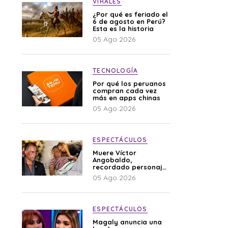
VIRALES
¿Por qué es feriado el
6 de agosto en Perú?
Esta es la historia
05 Ago 2026
TECNOLOGÍA
Por qué los peruanos
compran cada vez
más en apps chinas
05 Ago 2026
ESPECTÁCULOS
Muere Víctor
Angobaldo,
recordado personaje
de la farándula y
05 Ago 2026
expareja de Shirley
Cherres
ESPECTÁCULOS
Magaly anuncia una