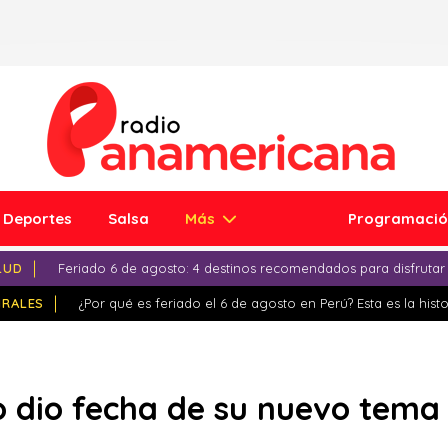
Deportes
Salsa
Más
Programaci
LUD
Feriado 6 de agosto: 4 destinos recomendados para disfrutar
IRALES
¿Por qué es feriado el 6 de agosto en Perú? Esta es la histo
dio fecha de su nuevo tema 