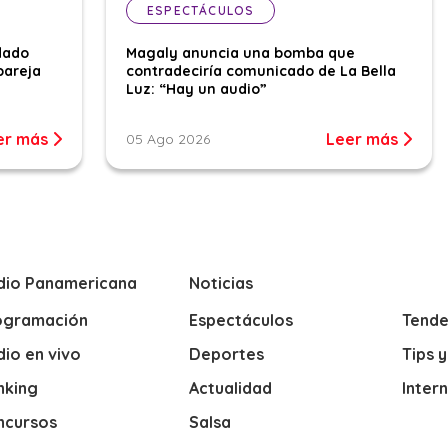
ESPECTÁCULOS
dado
Magaly anuncia una bomba que
pareja
contradeciría comunicado de La Bella
Luz: “Hay un audio”
er más
Leer más
05 Ago 2026
dio Panamericana
Noticias
ogramación
Espectáculos
Tende
io en vivo
Deportes
Tips 
nking
Actualidad
Inter
ncursos
Salsa