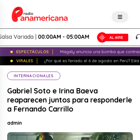
a Variada |
00:00AM - 05:00AM
Sa
ESPECTÁCULOS
Magaly anuncia una bomba que contrade
VIRALES
¿Por qué es feriado el 6 de agosto en Perú? Esta 
INTERNACIONALES
Gabriel Soto e Irina Baeva
reaparecen juntos para responderle
a Fernando Carrillo
admin