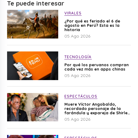
Te puede interesar
VIRALES
¿Por qué es feriado el 6 de
agosto en Perú? Esta es la
historia
05 Ago 2026
TECNOLOGÍA
Por qué los peruanos compran
cada vez más en apps chinas
05 Ago 2026
ESPECTÁCULOS
Muere Víctor Angobaldo,
recordado personaje de la
farándula y expareja de Shirley
Cherres
05 Ago 2026