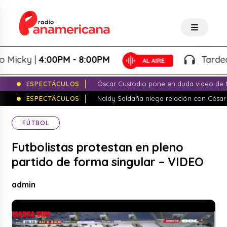
icky |
4:00PM - 8:00PM
Tardeo Sa
ESPECTÁCULOS
Óscar Custodio pone en duda video de N
ESPECTÁCULOS
Naldy Saldaña niega relación con César
FÚTBOL
Futbolistas protestan en pleno
partido de forma singular – VIDEO
admin