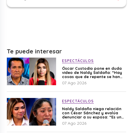
Te puede interesar
ESPECTÁCULOS
Óscar Custodio pone en duda
video de Naldy Saldaña: “Hay
cosas que de repente se han
editado”
07 Ago 2026
ESPECTÁCULOS
Naldy Saldaña niega relación
con César Sánchez y evalúa
denunciar a su esposa: “Es una
difamación”
07 Ago 2026