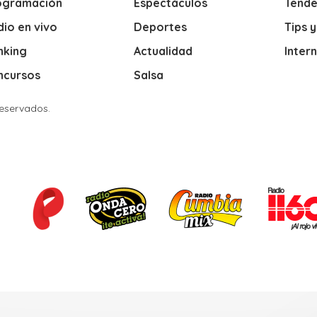
ogramación
Espectáculos
Tende
io en vivo
Deportes
Tips 
nking
Actualidad
Inter
ncursos
Salsa
Reservados.