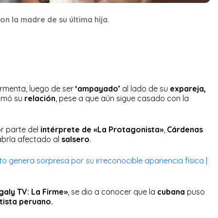
n la madre de su última hija.
tormenta, luego de ser
‘ampayado’
al lado de su
expareja,
omó su
relación
, pese a que aún sigue casado con la
r parte del
intérprete de «La Protagonista»
,
Cárdenas
abría afectado al
salsero
.
genera sorpresa por su irreconocible apariencia física |
aly TV: La Firme»
, se dio a conocer que la
cubana
puso
tista peruano.