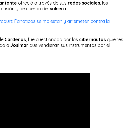
cantante
ofreció a través de sus
redes sociales
, los
rcusión y de cuerda del
salsero
.
court: Fanáticos se molestan y arremeten contra la
 de
Cárdenas
, fue cuestionada por los
cibernautas
quienes
ido a
Josimar
que vendieran sus instrumentos por el