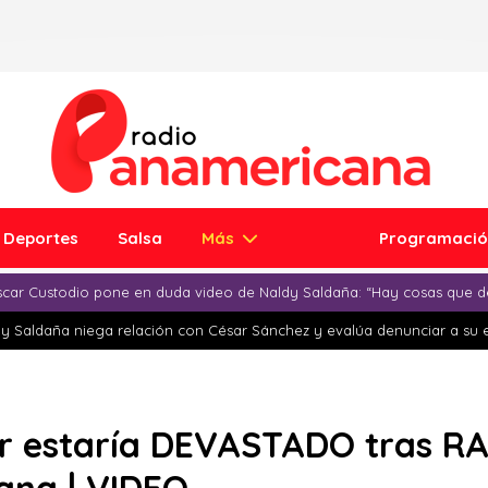
Deportes
Salsa
Más
Programaci
car Custodio pone en duda video de Naldy Saldaña: “Hay cosas que d
y Saldaña niega relación con César Sánchez y evalúa denunciar a su 
ar estaría DEVASTADO tras RA