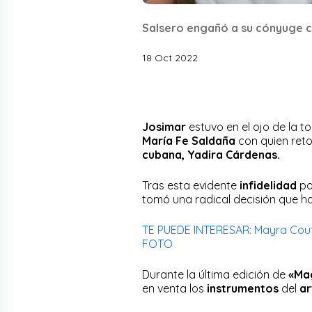
Salsero engañó a su cónyuge co
18 Oct 2022
Josimar
estuvo en el ojo de la 
María Fe Saldaña
con quien ret
cubana, Yadira Cárdenas.
Tras esta evidente
infidelidad
po
tomó una radical decisión que h
TE PUEDE INTERESAR: Mayra Couto 
FOTO
Durante la última edición de
«Mag
en venta los
instrumentos
del
ar