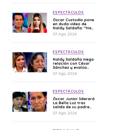
ESPECTÁCULOS
Óscar Custodio pone
en duda video de
Naldy Saldaña: “Hay
cosas que de repente
07 Ago 2026
se han editado”
ESPECTÁCULOS
Naldy Saldaña niega
relación con César
Sánchez y evalúa
denunciar a su
07 Ago 2026
esposa: “Es una
difamación”
ESPECTÁCULOS
Óscar Junior liderará
La Bella Luz tras
salida de su padre
por polémica con
07 Ago 2026
Naldy Saldaña