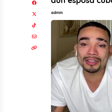
aún esposa cub
admin