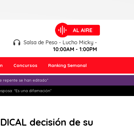
Salsa de Peso - Lucho Micky -
10:00AM - 1:00PM
ón
Concursos
Ranking Semanal
e repente se han editado”
esposa: “Es una difamación”
DICAL decisión de su