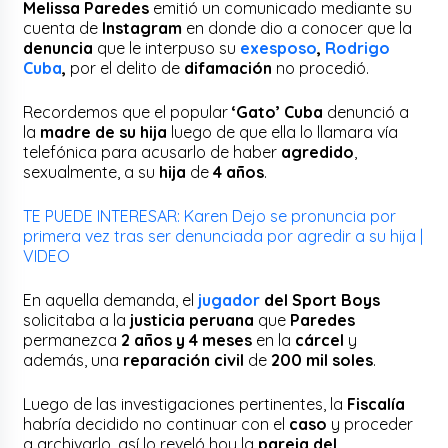
Melissa Paredes
emitió un comunicado mediante su
cuenta de
Instagram
en donde dio a conocer que la
denuncia
que le interpuso su
exesposo
,
Rodrigo
Cuba
,
por el delito de
difamación
no procedió.
Recordemos que el popular
‘Gato’ Cuba
denunció a
la
madre de su hija
luego de que ella lo llamara vía
telefónica para acusarlo de haber
agredido
,
sexualmente, a su
hija
de
4 años
.
TE PUEDE INTERESAR: Karen Dejo se pronuncia por
primera vez tras ser denunciada por agredir a su hija |
VIDEO
En aquella demanda, el
jugador
del Sport Boys
solicitaba a la
justicia peruana
que
Paredes
permanezca
2 años y 4 meses
en la
cárcel
y
además, una
reparación civil
de
200 mil soles
.
Luego de las investigaciones pertinentes, la
Fiscalía
habría decidido no continuar con el
caso
y proceder
a archivarlo, así lo reveló hoy la
pareja del