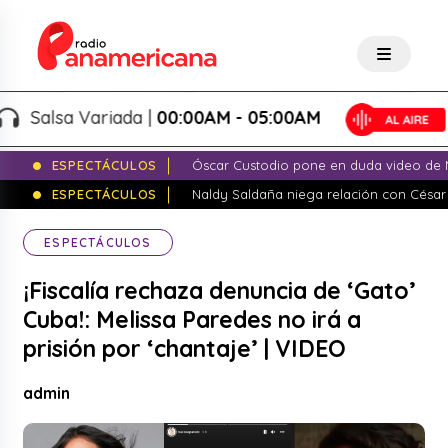
Salsa Variada |
00:00AM - 05:00AM
ESPECTÁCULOS
Óscar Custodio pone en duda video de N
ESPECTÁCULOS
Naldy Saldaña niega relación con César
ESPECTÁCULOS
¡Fiscalía rechaza denuncia de ‘Gato’
Cuba!: Melissa Paredes no irá a
prisión por ‘chantaje’ | VIDEO
admin