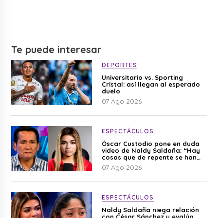
Te puede interesar
DEPORTES
Universitario vs. Sporting
Cristal: así llegan al esperado
duelo
07 Ago 2026
ESPECTÁCULOS
Óscar Custodio pone en duda
video de Naldy Saldaña: “Hay
cosas que de repente se han
editado”
07 Ago 2026
ESPECTÁCULOS
Naldy Saldaña niega relación
con César Sánchez y evalúa