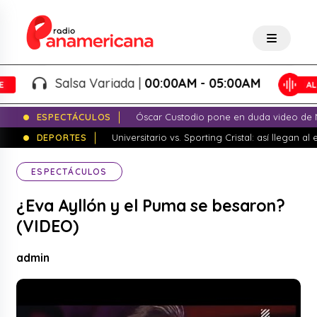
Salsa Variada |
00:00AM - 05:00AM
ESPECTÁCULOS
Óscar Custodio pone en duda video de N
DEPORTES
Universitario vs. Sporting Cristal: así llegan a
ESPECTÁCULOS
¿Eva Ayllón y el Puma se besaron?
(VIDEO)
admin