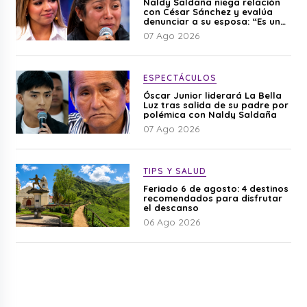
Naldy Saldaña niega relación
con César Sánchez y evalúa
denunciar a su esposa: “Es una
difamación”
07 Ago 2026
ESPECTÁCULOS
Óscar Junior liderará La Bella
Luz tras salida de su padre por
polémica con Naldy Saldaña
07 Ago 2026
TIPS Y SALUD
Feriado 6 de agosto: 4 destinos
recomendados para disfrutar
el descanso
06 Ago 2026