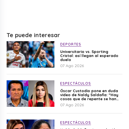
Te puede interesar
DEPORTES
Universitario vs. Sporting
Cristal: así llegan al esperado
duelo
07 Ago 2026
ESPECTÁCULOS
Óscar Custodio pone en duda
video de Naldy Saldaña: “Hay
cosas que de repente se han
editado”
07 Ago 2026
ESPECTÁCULOS