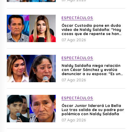
ESPECTÁCULOS
Óscar Custodio pone en duda
video de Naldy Saldaña: “Hay
cosas que de repente se han
editado”
07 Ago 2026
ESPECTÁCULOS
Naldy Saldaña niega relación
con César Sánchez y evalúa
denunciar a su esposa: “Es una
difamación”
07 Ago 2026
ESPECTÁCULOS
Óscar Junior liderará La Bella
Luz tras salida de su padre por
polémica con Naldy Saldaña
07 Ago 2026