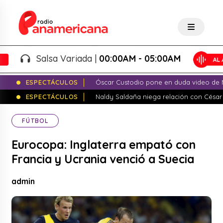
Salsa Variada |
00:00AM - 05:00AM
ESPECTÁCULOS
Óscar Custodio pone en duda video de N
ESPECTÁCULOS
Naldy Saldaña niega relación con César
FÚTBOL
Eurocopa: Inglaterra empató con
Francia y Ucrania venció a Suecia
admin