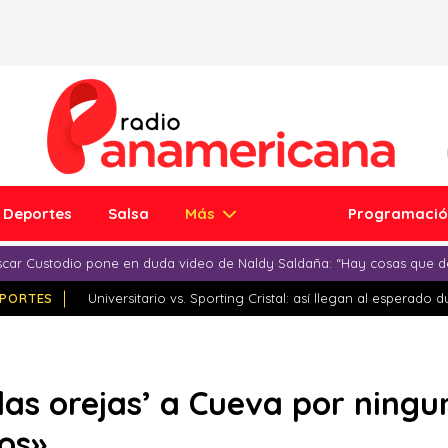
Deportes
Salsa
Más
Programaci
car Custodio pone en duda video de Naldy Saldaña: “Hay cosas que d
PORTES
Universitario vs. Sporting Cristal: así llegan al esperado 
a las orejas’ a Cueva por nin
jos»