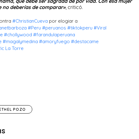
 mamá, que debe ser sagrada de por vida. Con esa mujer
ue no deberías de comparar»
, criticó.
ontra
#ChristianCueva
por elogiar a
anetbarboza
#Peru
#peruanos
#tiktokperu
#Viral
re
#chollywood
#farandulaperuana
e
#magalymedina
#amoryfuego
#destacame
ic La Torre
ETHEL POZO
as