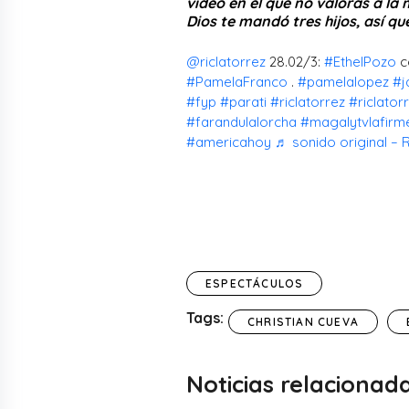
video en el que no valoras a la
Dios te mandó tres hijos, así q
@riclatorrez
28.02/3:
#EthelPozo
c
#PamelaFranco
.
#pamelalopez
#j
#fyp
#parati
#riclatorrez
#riclator
#farandulalorcha
#magalytvlafirm
#americahoy
♬ sonido original – R
ESPECTÁCULOS
Tags:
CHRISTIAN CUEVA
Noticias relacionad