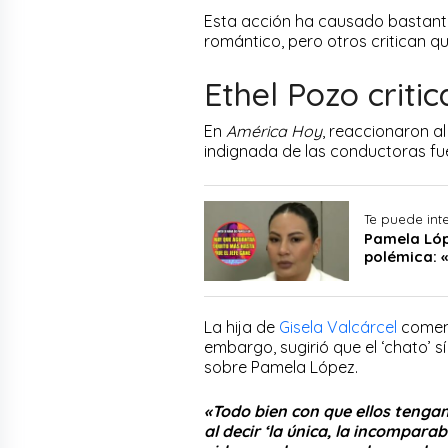
Esta acción ha causado bastante
romántico, pero otros critican q
Ethel Pozo criti
En
América Hoy
, reaccionaron a
indignada de las conductoras fu
Te puede int
Pamela Lóp
polémica: «
La hija de
Gisela Valcárcel
coment
embargo, sugirió que el ‘chato’
sobre Pamela López.
«Todo bien con que ellos tengan 
al decir ‘la única, la incompara