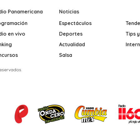
dio Panamericana
Noticias
ogramación
Espectáculos
Tende
io en vivo
Deportes
Tips 
nking
Actualidad
Inter
ncursos
Salsa
Reservados.