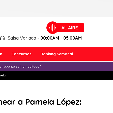
Salsa Variada -
00:00AM - 05:00AM
ón
Concursos
Ranking Semanal
e repente se han editado”
duelo
gunear a Pamela López: