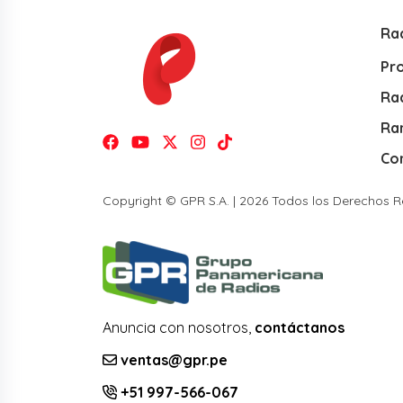
Ra
Pr
Rad
Ra
Co
Copyright © GPR S.A. | 2026 Todos los Derechos 
Anuncia con nosotros,
contáctanos
ventas@gpr.pe
+51 997-566-067