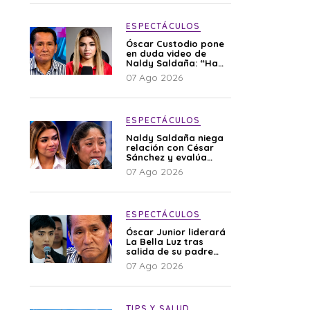
ESPECTÁCULOS
Óscar Custodio pone
en duda video de
Naldy Saldaña: “Hay
cosas que de repente
07 Ago 2026
se han editado”
ESPECTÁCULOS
Naldy Saldaña niega
relación con César
Sánchez y evalúa
denunciar a su
07 Ago 2026
esposa: “Es una
difamación”
ESPECTÁCULOS
Óscar Junior liderará
La Bella Luz tras
salida de su padre
por polémica con
07 Ago 2026
Naldy Saldaña
TIPS Y SALUD