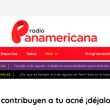
Deportes
Salsa
Más
Programaci
LUD
Feriado 6 de agosto: 4 destinos recomendados para disfrutar
IRALES
¿Por qué es feriado el 6 de agosto en Perú? Esta es la histo
 contribuyen a tu acné ¡déjal