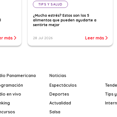
TIPS Y SALUD
¿Mucho estrés? Estos son los 5
l
alimentos que pueden ayudarte a
sentirte mejor
er más
Leer más
28 Jul 2026
dio Panamericana
Noticias
ogramación
Espectáculos
Tende
io en vivo
Deportes
Tips 
nking
Actualidad
Inter
ncursos
Salsa