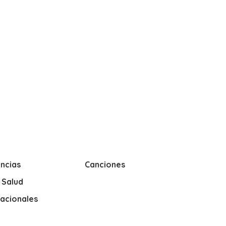
ncias
Canciones
y Salud
nacionales