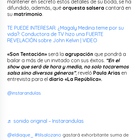
mantener en secreto estos detalles de su boda, se ha
difundido, además, qué
orquesta salsera
cantará en
su
matrimonio
.
TE PUEDE INTERESAR: ¿Magaly Medina teme por su
vida?: Conductora de TV hizo una FUERTE
REVELACIÓN sobre John Kelvin | VIDEO
«Son Tentación»
será la
agrupación
que pondrá a
bailar a más de un invitado con sus éxitos.
“En el
show que será de hora y media, no solo tocaremos
salsa sino diversos géneros”
, reveló
Paula Arias
en
entrevista para el
diario «La República».
@instarandulas
♬ sonido original – Instarandulas
@eldiaque_
#tilsalozano
gastará exhorbitante suma de