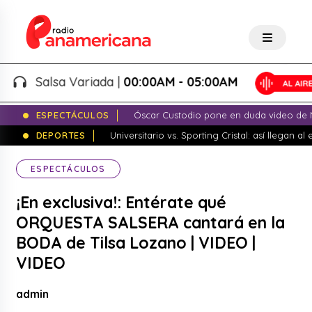
Salsa Variada |
00:00AM - 05:00AM
ESPECTÁCULOS
Óscar Custodio pone en duda video de N
DEPORTES
Universitario vs. Sporting Cristal: así llegan a
ESPECTÁCULOS
¡En exclusiva!: Entérate qué
ORQUESTA SALSERA cantará en la
BODA de Tilsa Lozano | VIDEO |
VIDEO
admin