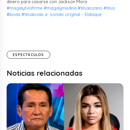
dinero para casarse con Jackson Mora
#magalytvlafirme
#magalymedina
#tilsalozano
#tilsa
#boda
#tilsaboda
♬ sonido original – Eldiaque
ESPECTÁCULOS
Noticias relacionadas