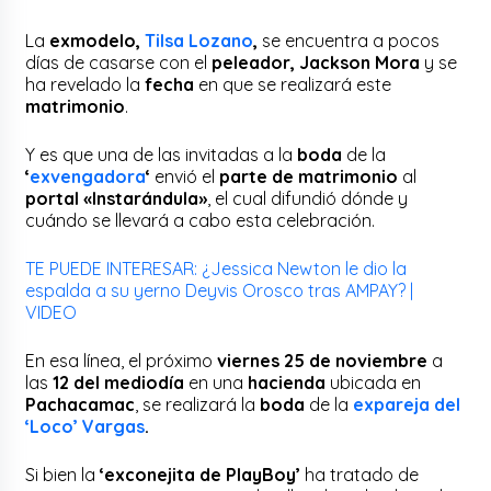
La
exmodelo,
Tilsa Lozano
,
se encuentra a pocos
días de casarse con el
peleador, Jackson Mora
y se
ha revelado la
fecha
en que se realizará este
matrimonio
.
Y es que una de las invitadas a la
boda
de la
‘
exvengadora
‘
envió el
parte de
matrimonio
al
portal «Instarándula»
, el cual difundió dónde y
cuándo se llevará a cabo esta celebración.
TE PUEDE INTERESAR: ¿Jessica Newton le dio la
espalda a su yerno Deyvis Orosco tras AMPAY? |
VIDEO
En esa línea, el próximo
viernes 25 de noviembre
a
las
12 del mediodía
en una
hacienda
ubicada en
Pachacamac
, se realizará la
boda
de la
expareja del
‘Loco’ Vargas
.
Si bien la
‘exconejita de PlayBoy’
ha tratado de