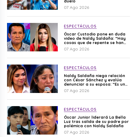
duelo
07 Ago 2026
ESPECTÁCULOS
Óscar Custodio pone en duda
video de Naldy Saldaña: “Hay
cosas que de repente se han
editado”
07 Ago 2026
ESPECTÁCULOS
Naldy Saldaña niega relación
con César Sánchez y evalúa
denunciar a su esposa: “Es una
difamación”
07 Ago 2026
ESPECTÁCULOS
Óscar Junior liderará La Bella
Luz tras salida de su padre por
polémica con Naldy Saldaña
07 Ago 2026