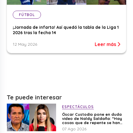
FÚTBOL
¡Jornada de infarto! Así quedó la tabla de la Liga 1
2026 tras la fecha 14
Leer más
12 May 2026
Te puede interesar
ESPECTÁCULOS
Óscar Custodio pone en duda
video de Naldy Saldaña: “Hay
cosas que de repente se han
editado”
07 Ago 2026