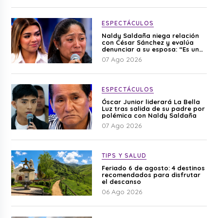
ESPECTÁCULOS
Naldy Saldaña niega relación
con César Sánchez y evalúa
denunciar a su esposa: “Es una
difamación”
07 Ago 2026
ESPECTÁCULOS
Óscar Junior liderará La Bella
Luz tras salida de su padre por
polémica con Naldy Saldaña
07 Ago 2026
TIPS Y SALUD
Feriado 6 de agosto: 4 destinos
recomendados para disfrutar
el descanso
06 Ago 2026