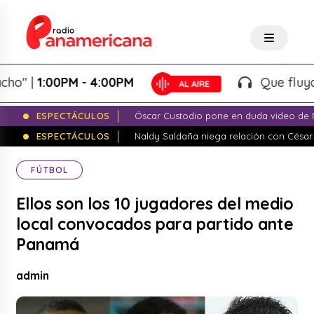
 |
1:00PM - 4:00PM
Que fluya la ta
ESPECTÁCULOS
Óscar Custodio pone en duda video de N
ESPECTÁCULOS
Naldy Saldaña niega relación con César
FÚTBOL
Ellos son los 10 jugadores del medio
local convocados para partido ante
Panamá
admin