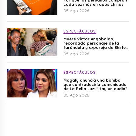
cada vez más en apps chinas
05 Ago 2026
ESPECTÁCULOS
Muere Víctor Angobaldo,
recordado personaje de la
farándula y expareja de Shirley
Cherres
05 Ago 2026
ESPECTÁCULOS
Magaly anuncia una bomba
que contradeciría comunicado
de La Bella Luz: “Hay un audio”
05 Ago 2026