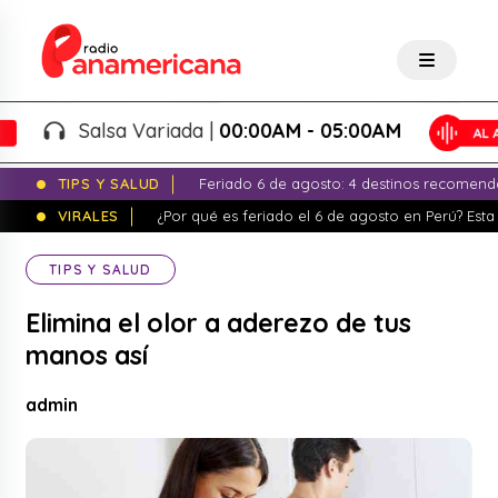
Salsa Variada |
00:00AM - 05:00AM
TIPS Y SALUD
Feriado 6 de agosto: 4 destinos recomend
VIRALES
¿Por qué es feriado el 6 de agosto en Perú? Esta 
TIPS Y SALUD
Elimina el olor a aderezo de tus
manos así
admin