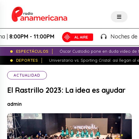
0PM - 11:00PM
Noches de Fantasí
ESPECTÁCULOS
Óscar Custodio pone en duda video de N
DEPORTES
Universitario vs. Sporting Cristal: así llegan a
ACTUALIDAD
El Rastrillo 2023: La idea es ayudar
admin