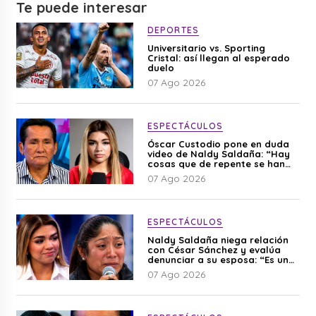
Te puede interesar
DEPORTES
Universitario vs. Sporting
Cristal: así llegan al esperado
duelo
07 Ago 2026
ESPECTÁCULOS
Óscar Custodio pone en duda
video de Naldy Saldaña: “Hay
cosas que de repente se han
editado”
07 Ago 2026
ESPECTÁCULOS
Naldy Saldaña niega relación
con César Sánchez y evalúa
denunciar a su esposa: “Es una
difamación”
07 Ago 2026