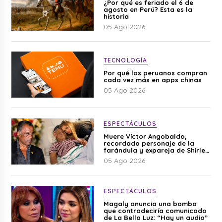
¿Por qué es feriado el 6 de
agosto en Perú? Esta es la
historia
05 Ago 2026
TECNOLOGÍA
Por qué los peruanos compran
cada vez más en apps chinas
05 Ago 2026
ESPECTÁCULOS
Muere Víctor Angobaldo,
recordado personaje de la
farándula y expareja de Shirley
Cherres
05 Ago 2026
ESPECTÁCULOS
Magaly anuncia una bomba
que contradeciría comunicado
de La Bella Luz: “Hay un audio”