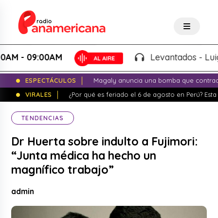
- 09:00AM
Levantados - Luigui Ca
ESPECTÁCULOS
Magaly anuncia una bomba que contrade
VIRALES
¿Por qué es feriado el 6 de agosto en Perú? Esta 
TENDENCIAS
Dr Huerta sobre indulto a Fujimori:
“Junta médica ha hecho un
magnífico trabajo”
admin