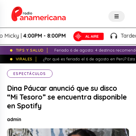
ky |
4:00PM - 8:00PM
Tardeo Sals
TIPS Y SALUD
Feriado 6 de agosto: 4 destinos recomend
VIRALES
¿Por qué es feriado el 6 de agosto en Perú? Esta 
ESPECTÁCULOS
Dina Páucar anunció que su disco
“Mi Tesoro” se encuentra disponible
en Spotify
admin