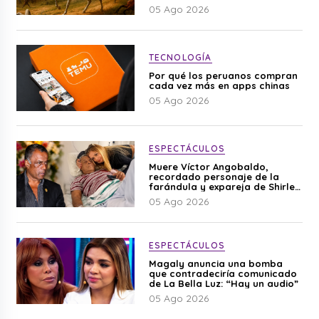
05 Ago 2026
TECNOLOGÍA
Por qué los peruanos compran
cada vez más en apps chinas
05 Ago 2026
ESPECTÁCULOS
Muere Víctor Angobaldo,
recordado personaje de la
farándula y expareja de Shirley
Cherres
05 Ago 2026
ESPECTÁCULOS
Magaly anuncia una bomba
que contradeciría comunicado
de La Bella Luz: “Hay un audio”
05 Ago 2026