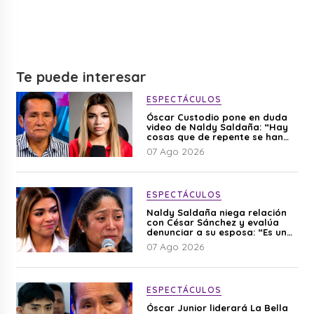
Te puede interesar
ESPECTÁCULOS
Óscar Custodio pone en duda
video de Naldy Saldaña: “Hay
cosas que de repente se han
editado”
07 Ago 2026
ESPECTÁCULOS
Naldy Saldaña niega relación
con César Sánchez y evalúa
denunciar a su esposa: “Es una
difamación”
07 Ago 2026
ESPECTÁCULOS
Óscar Junior liderará La Bella