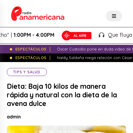
|
1:00PM - 4:00PM
Que fluya la tar
ESPECTÁCULOS
Óscar Custodio pone en duda video de N
ESPECTÁCULOS
Naldy Saldaña niega relación con César
TIPS Y SALUD
Dieta: Baja 10 kilos de manera
rápida y natural con la dieta de la
avena dulce
admin