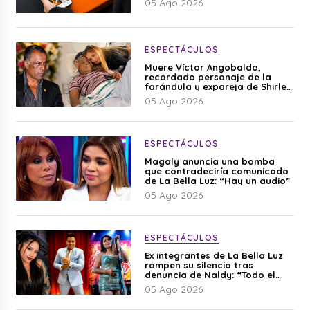
05 Ago 2026
ESPECTÁCULOS
Muere Víctor Angobaldo,
recordado personaje de la
farándula y expareja de Shirley
Cherres
05 Ago 2026
ESPECTÁCULOS
Magaly anuncia una bomba
que contradeciría comunicado
de La Bella Luz: “Hay un audio”
05 Ago 2026
ESPECTÁCULOS
Ex integrantes de La Bella Luz
rompen su silencio tras
denuncia de Naldy: “Todo el
mundo lo sabía”
05 Ago 2026