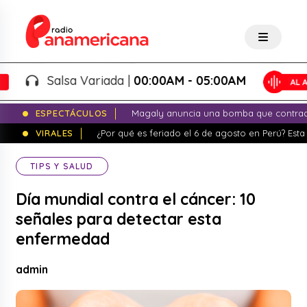
Salsa Variada |
00:00AM - 05:00AM
ESPECTÁCULOS
Magaly anuncia una bomba que contrade
VIRALES
¿Por qué es feriado el 6 de agosto en Perú? Esta 
TIPS Y SALUD
Día mundial contra el cáncer: 10
señales para detectar esta
enfermedad
admin