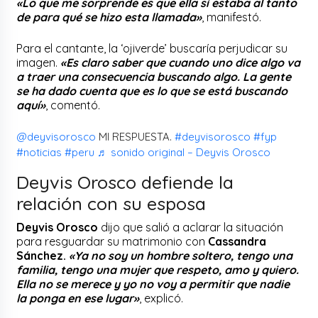
«Lo que me sorprende es que ella sí estaba al tanto
de para qué se hizo esta llamada»
, manifestó.
Para el cantante, la ‘ojiverde’ buscaría perjudicar su
imagen.
«Es claro saber que cuando uno dice algo va
a traer una consecuencia buscando algo. La gente
se ha dado cuenta que es lo que se está buscando
aquí»
, comentó.
@deyvisorosco
MI RESPUESTA.
#deyvisorosco
#fyp
#noticias
#peru
♬ sonido original – Deyvis Orosco
Deyvis Orosco defiende la
relación con su esposa
Deyvis Orosco
dijo que salió a aclarar la situación
para resguardar su matrimonio con
Cassandra
Sánchez.
«Ya no soy un hombre soltero, tengo una
familia, tengo una mujer que respeto, amo y quiero.
Ella no se merece y yo no voy a permitir que nadie
la ponga en ese lugar»
, explicó.