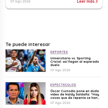
Leer más
07 Ago 2026
Te puede interesar
DEPORTES
Universitario vs. Sporting
Cristal: así llegan al esperado
duelo
07 Ago 2026
ESPECTÁCULOS
Óscar Custodio pone en duda
video de Naldy Saldaña: “Hay
cosas que de repente se han
editado”
07 Ago 2026