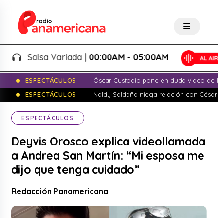
Salsa Variada |
00:00AM - 05:00AM
ESPECTÁCULOS
Óscar Custodio pone en duda video de N
ESPECTÁCULOS
Naldy Saldaña niega relación con César
ESPECTÁCULOS
Deyvis Orosco explica videollamada
a Andrea San Martín: “Mi esposa me
dijo que tenga cuidado”
Redacción Panamericana