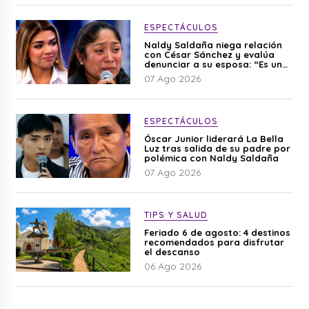
ESPECTÁCULOS
Naldy Saldaña niega relación
con César Sánchez y evalúa
denunciar a su esposa: “Es una
difamación”
07 Ago 2026
ESPECTÁCULOS
Óscar Junior liderará La Bella
Luz tras salida de su padre por
polémica con Naldy Saldaña
07 Ago 2026
TIPS Y SALUD
Feriado 6 de agosto: 4 destinos
recomendados para disfrutar
el descanso
06 Ago 2026