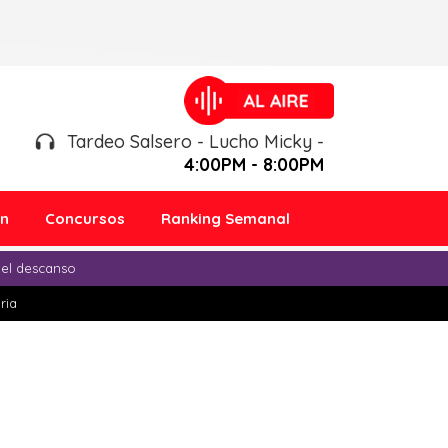
Tardeo Salsero - Lucho Micky -
4:00PM - 8:00PM
ón
Concursos
Ranking Semanal
 el descanso
ria