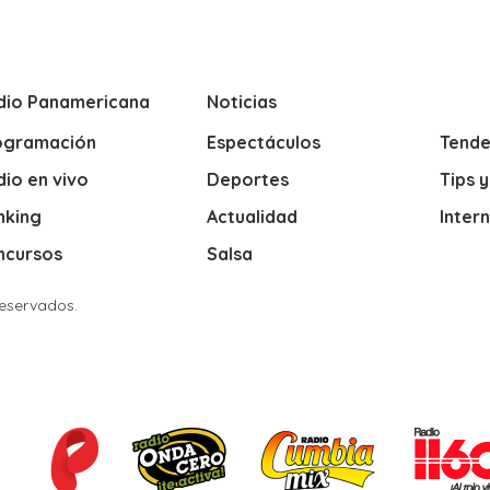
dio Panamericana
Noticias
ogramación
Espectáculos
Tende
io en vivo
Deportes
Tips 
nking
Actualidad
Inter
ncursos
Salsa
Reservados.