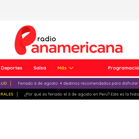
Deportes
Salsa
Más
Programaci
LUD
Feriado 6 de agosto: 4 destinos recomendados para disfrutar
IRALES
¿Por qué es feriado el 6 de agosto en Perú? Esta es la histo