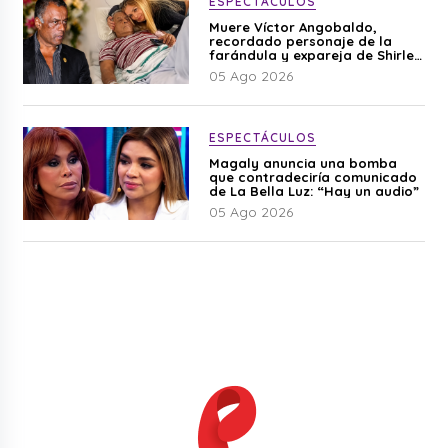
ESPECTÁCULOS
Muere Víctor Angobaldo,
recordado personaje de la
farándula y expareja de Shirley
Cherres
05 Ago 2026
ESPECTÁCULOS
Magaly anuncia una bomba
que contradeciría comunicado
de La Bella Luz: “Hay un audio”
05 Ago 2026