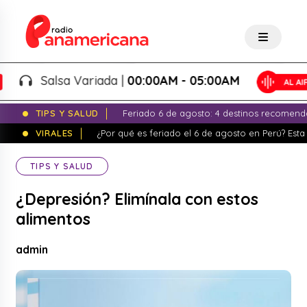
Salsa Variada |
00:00AM - 05:00AM
TIPS Y SALUD
Feriado 6 de agosto: 4 destinos recomend
VIRALES
¿Por qué es feriado el 6 de agosto en Perú? Esta 
TIPS Y SALUD
¿Depresión? Elimínala con estos
alimentos
admin