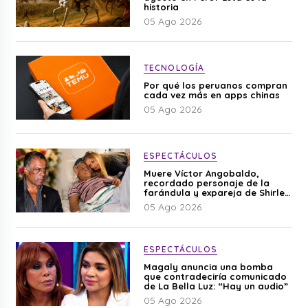
historia
05 Ago 2026
TECNOLOGÍA
Por qué los peruanos compran
cada vez más en apps chinas
05 Ago 2026
ESPECTÁCULOS
Muere Víctor Angobaldo,
recordado personaje de la
farándula y expareja de Shirley
Cherres
05 Ago 2026
ESPECTÁCULOS
Magaly anuncia una bomba
que contradeciría comunicado
de La Bella Luz: “Hay un audio”
05 Ago 2026