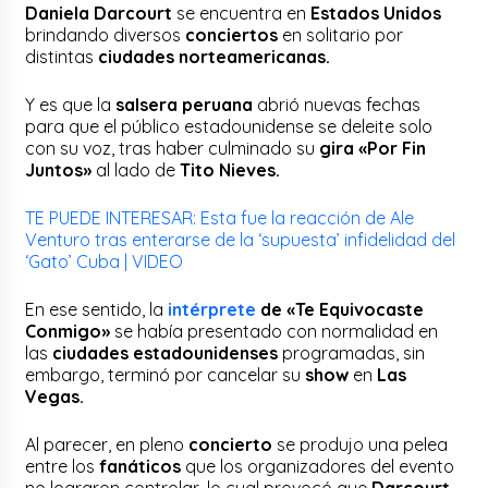
Daniela Darcourt
se encuentra en
Estados Unidos
brindando diversos
conciertos
en solitario por
distintas
ciudades norteamericanas.
Y es que la
salsera peruana
abrió nuevas fechas
para que el público estadounidense se deleite solo
con su voz, tras haber culminado su
gira «Por Fin
Juntos»
al lado de
Tito Nieves.
TE PUEDE INTERESAR: Esta fue la reacción de Ale
Venturo tras enterarse de la ‘supuesta’ infidelidad del
‘Gato’ Cuba | VIDEO
En ese sentido, la
intérprete
de «Te Equivocaste
Conmigo»
se había presentado con normalidad en
las
ciudades estadounidenses
programadas, sin
embargo, terminó por cancelar su
show
en
Las
Vegas.
Al parecer, en pleno
concierto
se produjo una pelea
entre los
fanáticos
que los organizadores del evento
no lograron controlar, lo cual provocó que
Darcourt