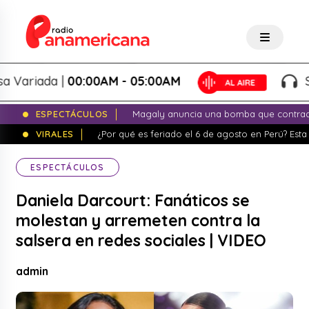
riada |
00:00AM - 05:00AM
Salsa
ESPECTÁCULOS
Magaly anuncia una bomba que contrade
VIRALES
¿Por qué es feriado el 6 de agosto en Perú? Esta 
ESPECTÁCULOS
Daniela Darcourt: Fanáticos se
molestan y arremeten contra la
salsera en redes sociales | VIDEO
admin