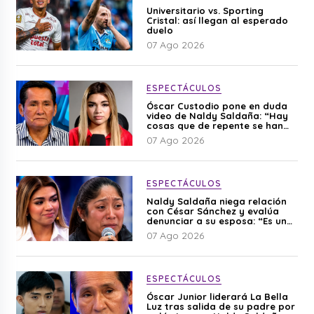
Universitario vs. Sporting
Cristal: así llegan al esperado
duelo
07 Ago 2026
ESPECTÁCULOS
Óscar Custodio pone en duda
video de Naldy Saldaña: “Hay
cosas que de repente se han
editado”
07 Ago 2026
ESPECTÁCULOS
Naldy Saldaña niega relación
con César Sánchez y evalúa
denunciar a su esposa: “Es una
difamación”
07 Ago 2026
ESPECTÁCULOS
Óscar Junior liderará La Bella
Luz tras salida de su padre por