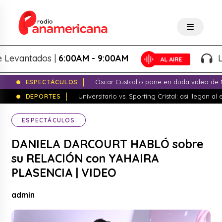
vantados |
6:00AM - 9:00AM
Lo Me
ESPECTÁCULOS
Óscar Custodio pone en duda video de N
DEPORTES
Universitario vs. Sporting Cristal: así llegan a
ESPECTÁCULOS
DANIELA DARCOURT HABLÓ sobre
su RELACIÓN con YAHAIRA
PLASENCIA | VIDEO
admin