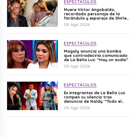
ESPECTÁCULOS
Muere Víctor Angobaldo,
recordado personaje de la
farándula y expareja de Shirley
Cherres
05 Ago 2026
ESPECTÁCULOS
Magaly anuncia una bomba
que contradeciría comunicado
de La Bella Luz: “Hay un audio”
05 Ago 2026
ESPECTÁCULOS
Ex integrantes de La Bella Luz
rompen su silencio tras
denuncia de Naldy: “Todo el
mundo lo sabía”
05 Ago 2026