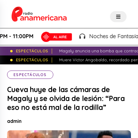
1:00PM
Noches de Fantasía - Karl
ESPECTÁCULOS
Magaly anuncia una bomba que contrade
ESPECTÁCULOS
Muere Víctor Angobaldo, recordado pers
ESPECTÁCULOS
Cueva huye de las cámaras de
Magaly y se olvida de lesión: “Para
eso no está mal de la rodilla”
admin