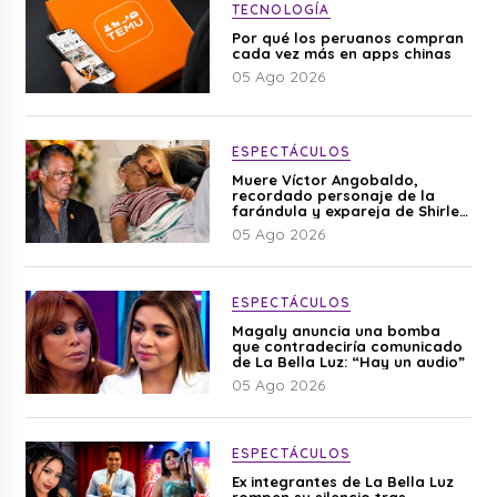
TECNOLOGÍA
Por qué los peruanos compran
cada vez más en apps chinas
05 Ago 2026
ESPECTÁCULOS
Muere Víctor Angobaldo,
recordado personaje de la
farándula y expareja de Shirley
Cherres
05 Ago 2026
ESPECTÁCULOS
Magaly anuncia una bomba
que contradeciría comunicado
de La Bella Luz: “Hay un audio”
05 Ago 2026
ESPECTÁCULOS
Ex integrantes de La Bella Luz
rompen su silencio tras