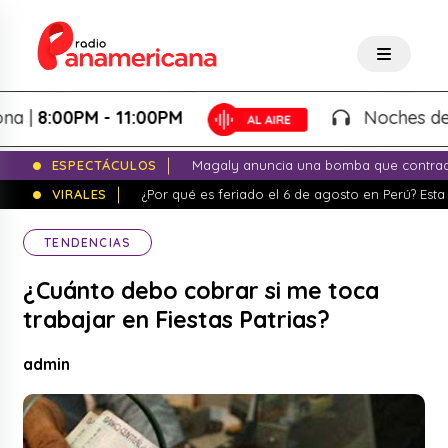
8:00PM - 11:00PM
Noches de Fanta
ESPECTÁCULOS
Magaly anuncia una bomba que contrade
VIRALES
¿Por qué es feriado el 6 de agosto en Perú? Esta 
TENDENCIAS
¿Cuánto debo cobrar si me toca
trabajar en Fiestas Patrias?
admin