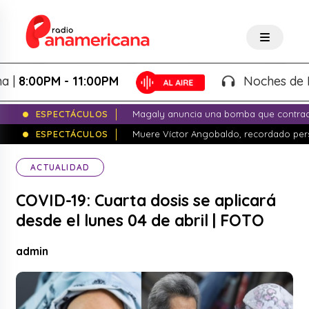
:00PM - 11:00PM
Noches de Fantas
ESPECTÁCULOS
Magaly anuncia una bomba que contrade
ESPECTÁCULOS
Muere Víctor Angobaldo, recordado pers
ACTUALIDAD
COVID-19: Cuarta dosis se aplicará
desde el lunes 04 de abril | FOTO
admin