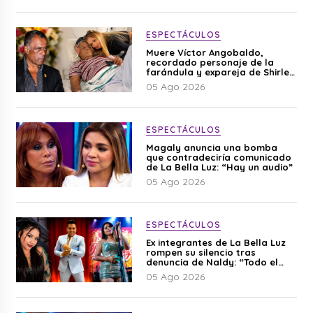
ESPECTÁCULOS
Muere Víctor Angobaldo,
recordado personaje de la
farándula y expareja de Shirley
Cherres
05 Ago 2026
ESPECTÁCULOS
Magaly anuncia una bomba
que contradeciría comunicado
de La Bella Luz: “Hay un audio”
05 Ago 2026
ESPECTÁCULOS
Ex integrantes de La Bella Luz
rompen su silencio tras
denuncia de Naldy: “Todo el
mundo lo sabía”
05 Ago 2026