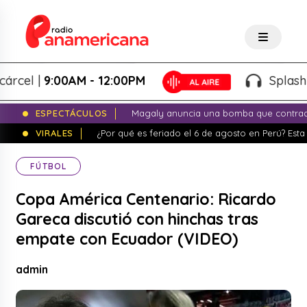
l |
9:00AM - 12:00PM
Splash! - G
ESPECTÁCULOS
Magaly anuncia una bomba que contrade
VIRALES
¿Por qué es feriado el 6 de agosto en Perú? Esta 
FÚTBOL
Copa América Centenario: Ricardo
Gareca discutió con hinchas tras
empate con Ecuador (VIDEO)
admin