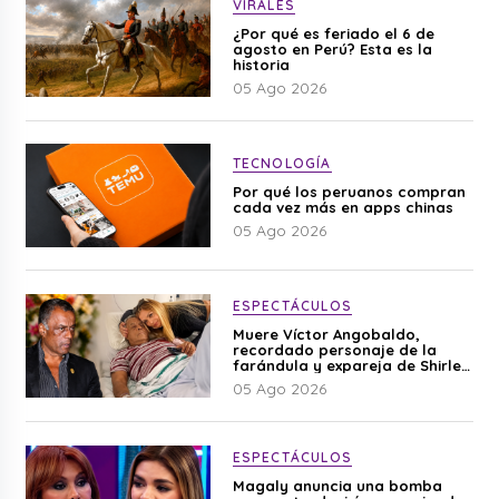
VIRALES
¿Por qué es feriado el 6 de
agosto en Perú? Esta es la
historia
05 Ago 2026
TECNOLOGÍA
Por qué los peruanos compran
cada vez más en apps chinas
05 Ago 2026
ESPECTÁCULOS
Muere Víctor Angobaldo,
recordado personaje de la
farándula y expareja de Shirley
Cherres
05 Ago 2026
ESPECTÁCULOS
Magaly anuncia una bomba