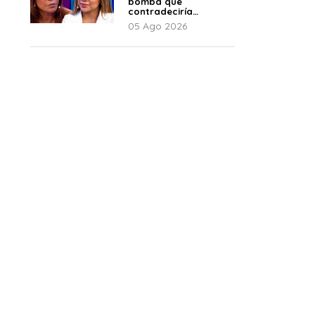
bomba que
contradeciría
comunicado de La
05 Ago 2026
Bella Luz: “Hay un
audio”