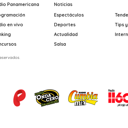
dio Panamericana
Noticias
ogramación
Espectáculos
Tende
io en vivo
Deportes
Tips 
nking
Actualidad
Inter
ncursos
Salsa
Reservados.