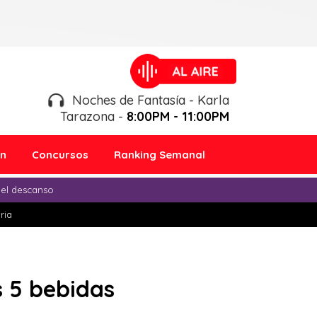
Noches de Fantasía - Karla
Tarazona -
8:00PM - 11:00PM
ón
Concursos
Ranking Semanal
 el descanso
ria
s 5 bebidas