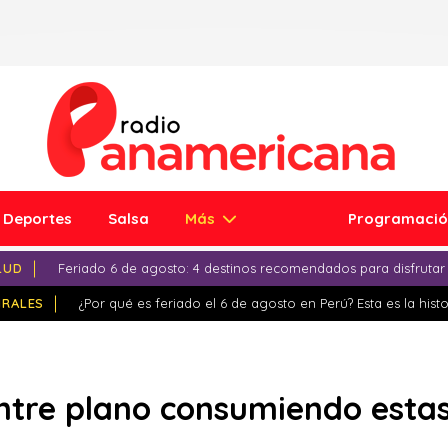
Deportes
Salsa
Más
Programaci
LUD
Feriado 6 de agosto: 4 destinos recomendados para disfrutar
IRALES
¿Por qué es feriado el 6 de agosto en Perú? Esta es la histo
ntre plano consumiendo esta