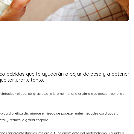
nco bebidas que te ayudarán a bajar de peso y a obtener
que torturarte tanto.
intoxicar el cuerpo, gracias a la bromelina, una enzima que descompone las
 bebida diurética disminuye el riesgo de padecer enfermedades cardiacas y
tal y reduce la grasa corporal.
ones gastrointestinales, mejora el funcionamiento del metabolismo y ayuda a