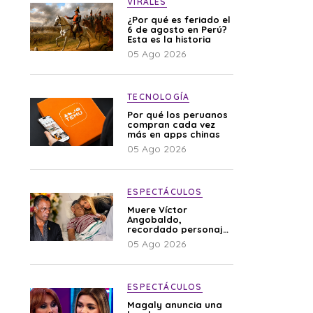
VIRALES
¿Por qué es feriado el
6 de agosto en Perú?
Esta es la historia
05 Ago 2026
TECNOLOGÍA
Por qué los peruanos
compran cada vez
más en apps chinas
05 Ago 2026
ESPECTÁCULOS
Muere Víctor
Angobaldo,
recordado personaje
de la farándula y
05 Ago 2026
expareja de Shirley
Cherres
ESPECTÁCULOS
Magaly anuncia una