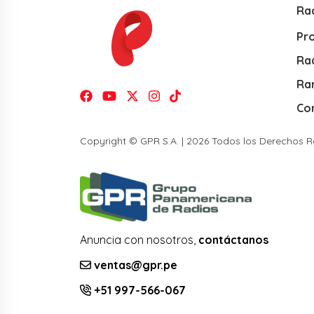
Ra
Pr
Rad
Ra
Co
Copyright © GPR S.A. | 2026 Todos los Derechos 
Anuncia con nosotros,
contáctanos
ventas@gpr.pe
+51 997-566-067