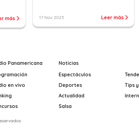
Leer más
17 Nov 2023
er más
dio Panamericana
Noticias
ogramación
Espectáculos
Tende
io en vivo
Deportes
Tips 
nking
Actualidad
Inter
ncursos
Salsa
Reservados.