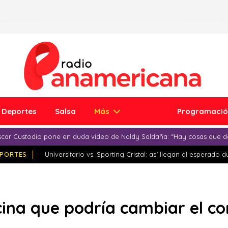
Deportes
Salsa
Más
Programaci
car Custodio pone en duda video de Naldy Saldaña: “Hay cosas que d
PORTES
Universitario vs. Sporting Cristal: así llegan al esperado 
ina que podría cambiar el co