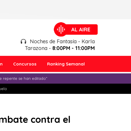
Noches de Fantasía - Karla
Tarazona -
8:00PM - 11:00PM
ón
Concursos
Ranking Semanal
e repente se han editado”
duelo
mbate contra el