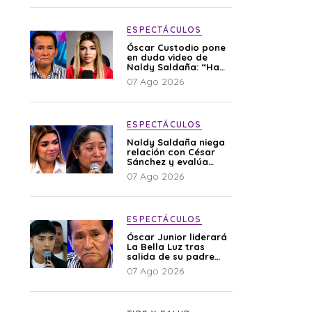
ESPECTÁCULOS
Óscar Custodio pone
en duda video de
Naldy Saldaña: “Hay
cosas que de repente
07 Ago 2026
se han editado”
ESPECTÁCULOS
Naldy Saldaña niega
relación con César
Sánchez y evalúa
denunciar a su
07 Ago 2026
esposa: “Es una
difamación”
ESPECTÁCULOS
Óscar Junior liderará
La Bella Luz tras
salida de su padre
por polémica con
07 Ago 2026
Naldy Saldaña