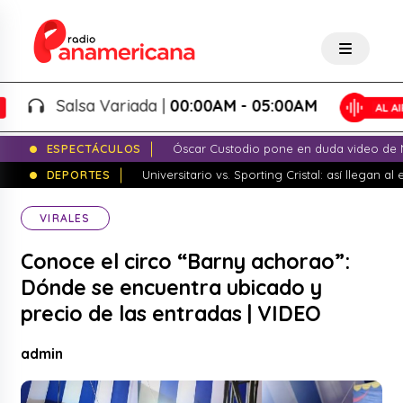
Salsa Variada |
00:00AM - 05:00AM
ESPECTÁCULOS
Óscar Custodio pone en duda video de N
DEPORTES
Universitario vs. Sporting Cristal: así llegan a
VIRALES
Conoce el circo “Barny achorao”:
Dónde se encuentra ubicado y
precio de las entradas | VIDEO
admin