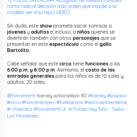
toma radical decisión tras orden que impide a la
modelo ver a su hija | VIDEO
Sin duda, este
show
promete sacar sonrisas a
jóvenes
y
adultos
e, incluso, a
niños
quienes se
divertirán también con otros
personajes
que se
presentan en este
espectáculo
como el
gallo
Bartolito
.
Cabe señalar que este
circo
tiene
funciones
a las
6:00 p.m. y 8:00 p.m
. Asimismo, el
costo de las
entradas generales
para los niños es de 10 soles y
adultos, 20 soles.
@funcenterfc
barney achoradazo XD
#barney
#payaso
#circo
#funcenterperu
#funlizardos
#telocuentoentiktok
#rufiancitos
#funcenterfc
♬ Al Fondo Hay Sitio – Salsa –
Los Fernandez