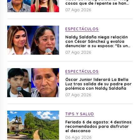
cosas que de repente se han
editado”
07 Ago 2026
ESPECTÁCULOS
Naldy Saldaña niega relación
con César Sánchez y evalúa
denunciar a su esposa: “Es una
difamación”
07 Ago 2026
ESPECTÁCULOS
Óscar Junior liderará La Bella
Luz tras salida de su padre por
polémica con Naldy Saldaña
07 Ago 2026
TIPS Y SALUD
Feriado 6 de agosto: 4 destinos
recomendados para disfrutar
el descanso
06 Ago 2026