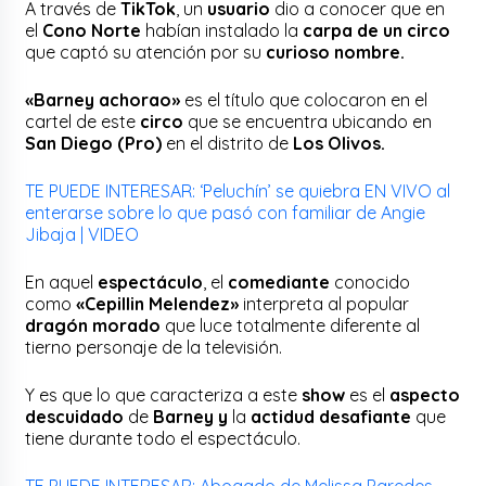
A través de
TikTok
, un
usuario
dio a conocer que en
el
Cono Norte
habían instalado la
carpa de un circo
que captó su atención por su
curioso nombre.
«Barney achorao»
es el título que colocaron en el
cartel de este
circo
que se encuentra ubicando en
San Diego (Pro)
en el distrito de
Los Olivos.
TE PUEDE INTERESAR: ‘Peluchín’ se quiebra EN VIVO al
enterarse sobre lo que pasó con familiar de Angie
Jibaja | VIDEO
En aquel
espectáculo
, el
comediante
conocido
como
«Cepillin Melendez»
interpreta al popular
dragón morado
que luce totalmente diferente al
tierno personaje de la televisión.
Y es que lo que caracteriza a este
show
es el
aspecto
descuidado
de
Barney y
la
actidud desafiante
que
tiene durante todo el espectáculo.
TE PUEDE INTERESAR: Abogado de Melissa Paredes