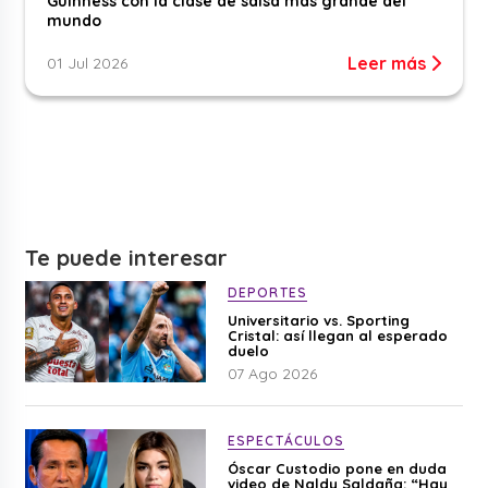
Guinness con la clase de salsa más grande del
mundo
Leer más
01 Jul 2026
Te puede interesar
DEPORTES
Universitario vs. Sporting
Cristal: así llegan al esperado
duelo
07 Ago 2026
ESPECTÁCULOS
Óscar Custodio pone en duda
video de Naldy Saldaña: “Hay