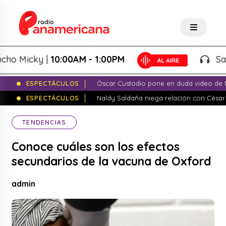
 Micky |
10:00AM - 1:00PM
Salsa d
ESPECTÁCULOS
Óscar Custodio pone en duda video de N
ESPECTÁCULOS
Naldy Saldaña niega relación con César
TENDENCIAS
Conoce cuáles son los efectos
secundarios de la vacuna de Oxford
admin