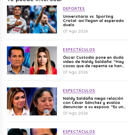
DEPORTES
Universitario vs. Sporting
Cristal: así llegan al esperado
duelo
07 Ago 2026
ESPECTÁCULOS
Óscar Custodio pone en duda
video de Naldy Saldaña: “Hay
cosas que de repente se han
editado”
07 Ago 2026
ESPECTÁCULOS
Naldy Saldaña niega relación
con César Sánchez y evalúa
denunciar a su esposa: “Es una
difamación”
07 Ago 2026
ESPECTÁCULOS