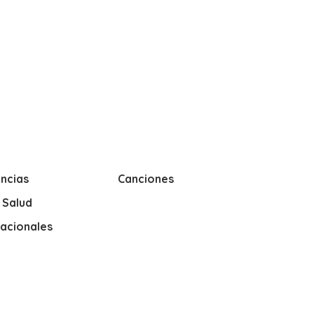
ncias
Canciones
y Salud
nacionales