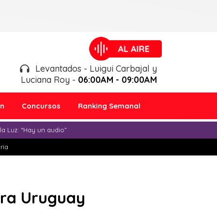
Levantados - Luigui Carbajal y
Luciana Roy -
06:00AM - 09:00AM
ón
Concursos
Ranking Semanal
a Luz: “Hay un audio”
ria
tra Uruguay