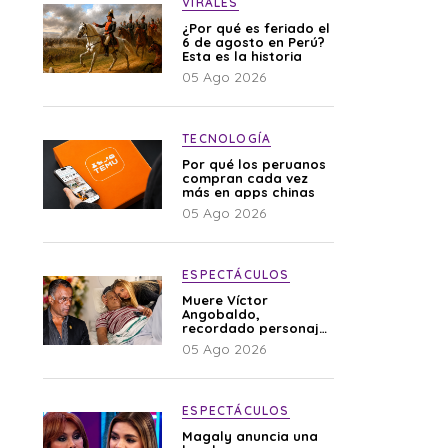
VIRALES
¿Por qué es feriado el
6 de agosto en Perú?
Esta es la historia
05 Ago 2026
TECNOLOGÍA
Por qué los peruanos
compran cada vez
más en apps chinas
05 Ago 2026
ESPECTÁCULOS
Muere Víctor
Angobaldo,
recordado personaje
de la farándula y
05 Ago 2026
expareja de Shirley
Cherres
ESPECTÁCULOS
Magaly anuncia una