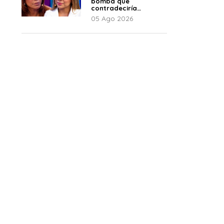
bomba que
contradeciría
comunicado de La
05 Ago 2026
Bella Luz: “Hay un
audio”