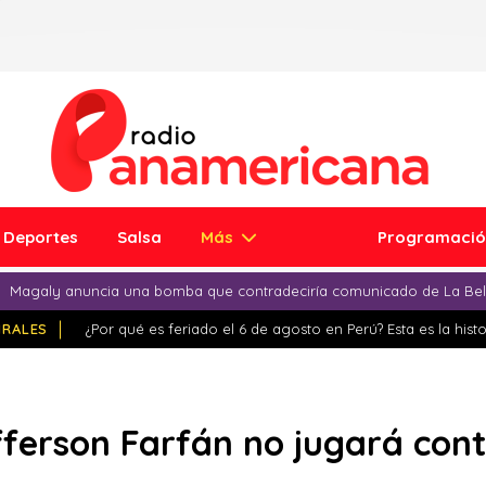
Deportes
Salsa
Más
Programaci
Magaly anuncia una bomba que contradeciría comunicado de La Bell
IRALES
¿Por qué es feriado el 6 de agosto en Perú? Esta es la histo
fferson Farfán no jugará con