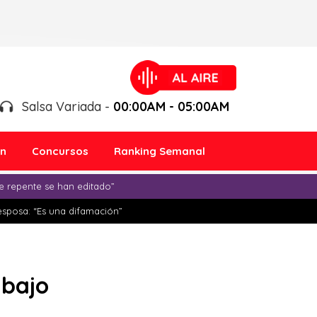
Salsa Variada -
00:00AM - 05:00AM
ón
Concursos
Ranking Semanal
e repente se han editado”
esposa: “Es una difamación”
abajo