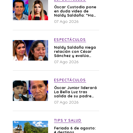
Óscar Custodio pone
en duda video de
Naldy Saldaña: “Hay
cosas que de repente
07 Ago 2026
se han editado”
ESPECTÁCULOS
Naldy Saldaña niega
relación con César
Sánchez y evalúa
denunciar a su
07 Ago 2026
esposa: “Es una
difamación”
ESPECTÁCULOS
Óscar Junior liderará
La Bella Luz tras
salida de su padre
por polémica con
07 Ago 2026
Naldy Saldaña
TIPS Y SALUD
Feriado 6 de agosto:
4 destinos