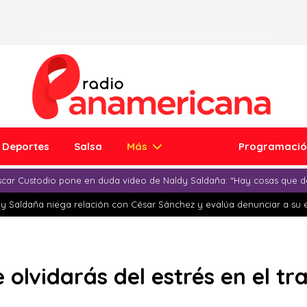
Deportes
Salsa
Más
Programaci
car Custodio pone en duda video de Naldy Saldaña: “Hay cosas que d
y Saldaña niega relación con César Sánchez y evalúa denunciar a su 
e olvidarás del estrés en el tr