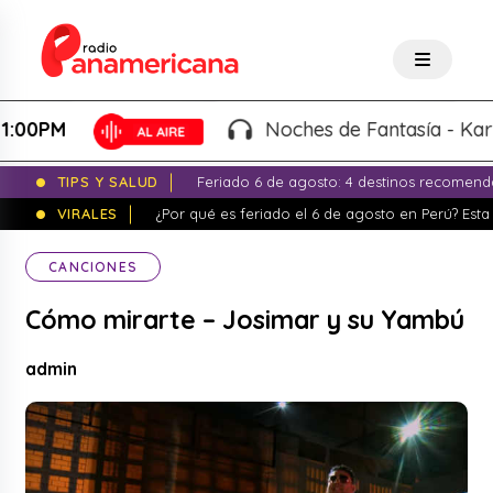
0PM
Noches de Fantasía - Karla T
TIPS Y SALUD
Feriado 6 de agosto: 4 destinos recomend
VIRALES
¿Por qué es feriado el 6 de agosto en Perú? Esta 
CANCIONES
Cómo mirarte – Josimar y su Yambú
admin