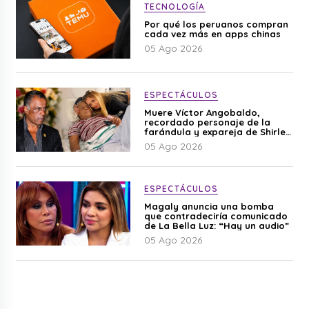
TECNOLOGÍA
Por qué los peruanos compran
cada vez más en apps chinas
05 Ago 2026
ESPECTÁCULOS
Muere Víctor Angobaldo,
recordado personaje de la
farándula y expareja de Shirley
Cherres
05 Ago 2026
ESPECTÁCULOS
Magaly anuncia una bomba
que contradeciría comunicado
de La Bella Luz: “Hay un audio”
05 Ago 2026