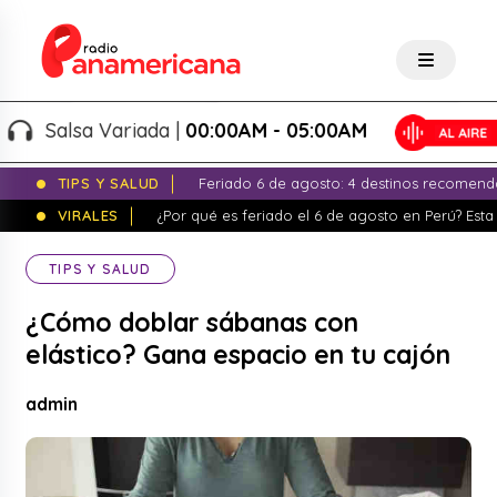
Salsa Variada |
00:00AM - 05:00AM
TIPS Y SALUD
Feriado 6 de agosto: 4 destinos recomend
VIRALES
¿Por qué es feriado el 6 de agosto en Perú? Esta 
TIPS Y SALUD
¿Cómo doblar sábanas con
elástico? Gana espacio en tu cajón
admin