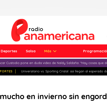
Deportes
Salsa
Más
Programaci
car Custodio pone en duda video de Naldy Saldaña: “Hay cosas que d
PORTES
Universitario vs. Sporting Cristal: así llegan al esperado 
 mucho en invierno sin engor