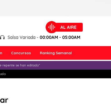
Salsa Variada -
00:00AM - 05:00AM
ón
Concursos
Ranking Semanal
e repente se han editado”
duelo
dar