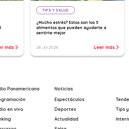
TIPS Y SALUD
¿Mucho estrés? Estos son los 5
l
alimentos que pueden ayudarte a
sentirte mejor
er más
Leer más
28 Jul 2026
dio Panamericana
Noticias
ogramación
Espectáculos
Tende
io en vivo
Deportes
Tips 
nking
Actualidad
Inter
ncursos
Salsa