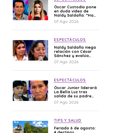
Óscar Custodio pone
en duda video de
Naldy Saldaña: “Hay
cosas que de repente
07 Ago 2026
se han editado”
ESPECTÁCULOS
Naldy Saldaña niega
relación con César
Sánchez y evalúa
denunciar a su
07 Ago 2026
esposa: “Es una
difamación”
ESPECTÁCULOS
Óscar Junior liderará
La Bella Luz tras
salida de su padre
por polémica con
07 Ago 2026
Naldy Saldaña
TIPS Y SALUD
Feriado 6 de agosto:
4 destinos