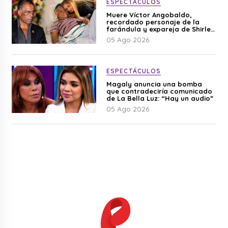
ESPECTÁCULOS
Muere Víctor Angobaldo,
recordado personaje de la
farándula y expareja de Shirley
Cherres
05 Ago 2026
ESPECTÁCULOS
Magaly anuncia una bomba
que contradeciría comunicado
de La Bella Luz: “Hay un audio”
05 Ago 2026