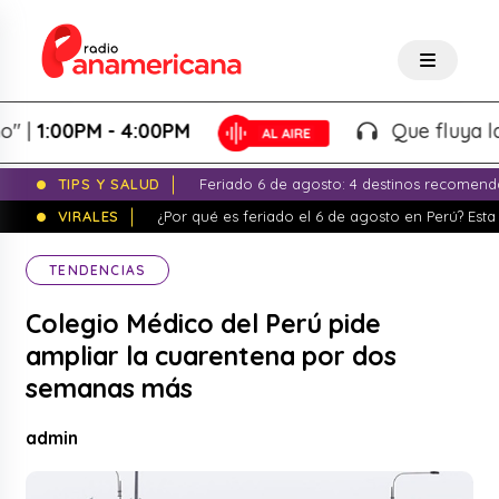
00PM - 4:00PM
Que fluya la tarde
TIPS Y SALUD
Feriado 6 de agosto: 4 destinos recomend
VIRALES
¿Por qué es feriado el 6 de agosto en Perú? Esta 
TENDENCIAS
Colegio Médico del Perú pide
ampliar la cuarentena por dos
semanas más
admin