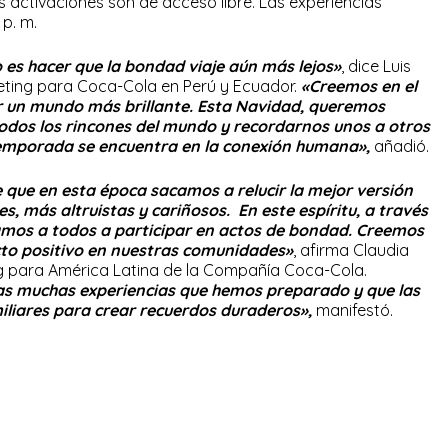
as activaciones son de acceso libre. Las experiencias
 p. m.
 es hacer que la bondad viaje aún más lejos»
, dice Luis
keting para Coca-Cola en Perú y Ecuador.
«Creemos en el
r un mundo más brillante. Esta Navidad, queremos
todos los rincones del mundo y recordarnos unos a otros
temporada se encuentra en la conexión humana»,
añadió.
 que en esta época sacamos a relucir la mejor versión
 más altruistas y cariñosos. En este espíritu, a través
tamos a todos a participar en actos de bondad. Creemos
ecto positivo en nuestras comunidades»
, afirma Claudia
g para América Latina de la Compañía Coca-Cola.
as muchas experiencias que hemos preparado y que las
liares para crear recuerdos duraderos»,
manifestó.