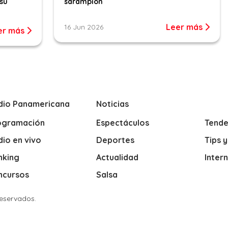
su
sarampión
Leer más
16 Jun 2026
er más
dio Panamericana
Noticias
ogramación
Espectáculos
Tende
io en vivo
Deportes
Tips 
nking
Actualidad
Inter
ncursos
Salsa
Reservados.