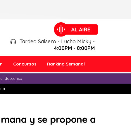
Tardeo Salsero - Lucho Micky -
4:00PM - 8:00PM
ón
Concursos
Ranking Semanal
 el descanso
ria
humana y se propone a