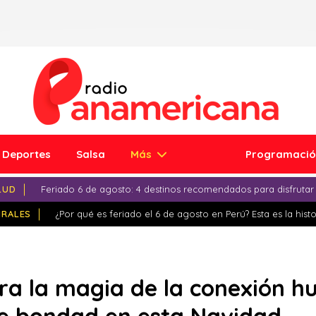
Deportes
Salsa
Más
Programaci
LUD
Feriado 6 de agosto: 4 destinos recomendados para disfrutar
IRALES
¿Por qué es feriado el 6 de agosto en Perú? Esta es la histo
ra la magia de la conexión 