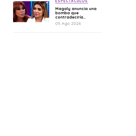
ESPECTÁCULOS
Magaly anuncia una
bomba que
contradeciría
comunicado de La
05 Ago 2026
Bella Luz: “Hay un
audio”