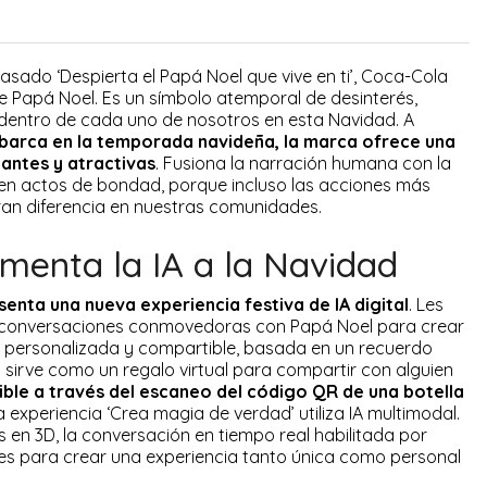
sado ‘Despierta el Papá Noel que vive en ti’, Coca-Cola
de Papá Noel. Es un símbolo atemporal de desinterés,
dentro de cada uno de nosotros en esta Navidad. A
barca en la temporada navideña, la marca ofrece una
ntes y atractivas
. Fusiona la narración humana con la
en actos de bondad, porque incluso las acciones más
n diferencia en nuestras comunidades.
menta la IA a la Navidad
enta una nueva experiencia festiva de IA digital
. Les
r conversaciones conmovedoras con Papá Noel para crear
 personalizada y compartible, basada en un recuerdo
al sirve como un regalo virtual para compartir con alguien
ible a través del escaneo del código QR de una botella
a experiencia ‘Crea magia de verdad’ utiliza IA multimodal.
s en 3D, la conversación en tiempo real habilitada por
es para crear una experiencia tanto única como personal