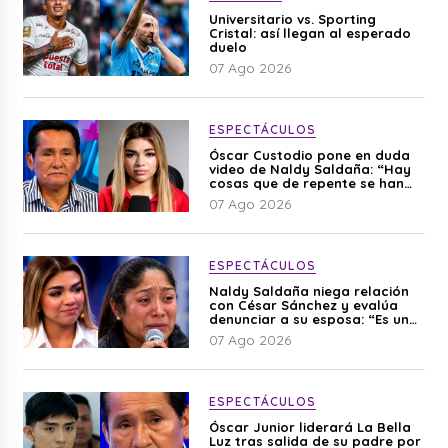
Universitario vs. Sporting
Cristal: así llegan al esperado
duelo
07 Ago 2026
ESPECTÁCULOS
Óscar Custodio pone en duda
video de Naldy Saldaña: “Hay
cosas que de repente se han
editado”
07 Ago 2026
ESPECTÁCULOS
Naldy Saldaña niega relación
con César Sánchez y evalúa
denunciar a su esposa: “Es una
difamación”
07 Ago 2026
ESPECTÁCULOS
Óscar Junior liderará La Bella
Luz tras salida de su padre por