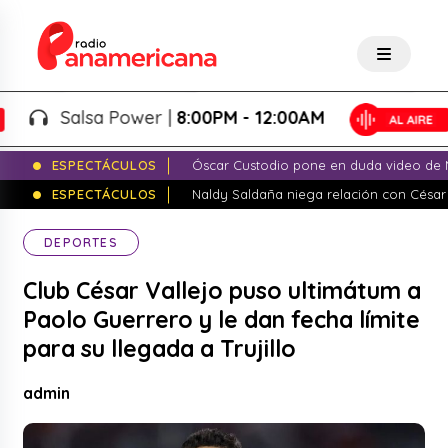
Salsa Power |
8:00PM - 12:00AM
ESPECTÁCULOS
Óscar Custodio pone en duda video de N
ESPECTÁCULOS
Naldy Saldaña niega relación con César
DEPORTES
Club César Vallejo puso ultimátum a
Paolo Guerrero y le dan fecha límite
para su llegada a Trujillo
admin