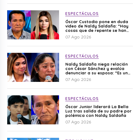
ESPECTÁCULOS
Óscar Custodio pone en duda
video de Naldy Saldaña: “Hay
cosas que de repente se han
editado”
07 Ago 2026
ESPECTÁCULOS
Naldy Saldaña niega relación
con César Sánchez y evalúa
denunciar a su esposa: “Es una
difamación”
07 Ago 2026
ESPECTÁCULOS
Óscar Junior liderará La Bella
Luz tras salida de su padre por
polémica con Naldy Saldaña
07 Ago 2026