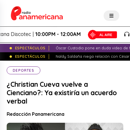
Discotec |
10:00PM - 12:00AM
Pan
ESPECTÁCULOS
Óscar Custodio pone en duda video de N
ESPECTÁCULOS
Naldy Saldaña niega relación con César
DEPORTES
¿Christian Cueva vuelve a
Cienciano?: Ya existiría un acuerdo
verbal
Redacción Panamericana